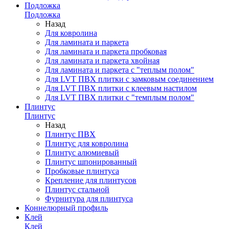
Подложка
Подложка
Назад
Для ковролина
Для ламината и паркета
Для ламината и паркета пробковая
Для ламината и паркета хвойная
Для ламината и паркета с "теплым полом"
Для LVT ПВХ плитки с замковым соединением
Для LVT ПВХ плитки с клеевым настилом
Для LVT ПВХ плитки с "темплым полом"
Плинтус
Плинтус
Назад
Плинтус ПВХ
Плинтус для ковролина
Плинтус алюмиевый
Плинтус шпонированный
Пробковые плинтуса
Крепление для плинтусов
Плинтус стальной
Фурнитура для плинтуса
Коннелюрный профиль
Клей
Клей