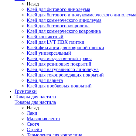
Назад
Клей для бытового линолеума
Клей для бытового и полукоммерческого линолеум
Клей для коммерческого линолеума
Клей для бытового ковролина
Клей для коммерческого ковролина
Клей контактный
Клей для LVT ПВХ плитки
Клей-фиксация для ковровой плитки
Клей универсальный
Клей для искусственной травы
Клей для резиновых покрытий
Клей для натурального линолеума
Клей для токопроводящих покрытий
Клей для паркета
Клей для пробковых покрытий
Грунтовки
Товары для настила
Товары для настила
Назад
Лаки
Малярная лента
Скотч
Стрейч
Термолента для ковролина