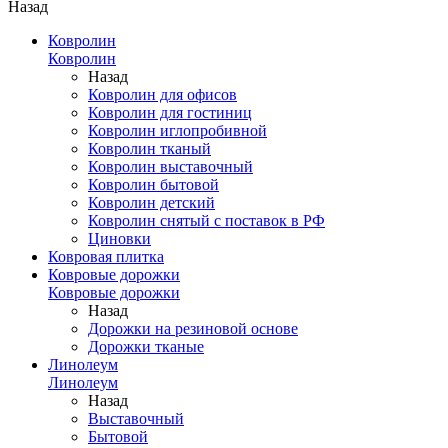
Назад
Ковролин
Ковролин
Назад
Ковролин для офисов
Ковролин для гостиниц
Ковролин иглопробивной
Ковролин тканый
Ковролин выставочный
Ковролин бытовой
Ковролин детский
Ковролин снятый с поставок в РФ
Циновки
Ковровая плитка
Ковровые дорожки
Ковровые дорожки
Назад
Дорожки на резиновой основе
Дорожки тканые
Линолеум
Линолеум
Назад
Выставочный
Бытовой