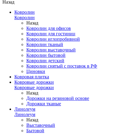
Назад
Ковролин
Ковролин
Назад
Ковролин для офисов
Ковролин для гостиниц
Ковролин иглопробивной
Ковролин тканый
Ковролин выставочный
Ковролин бытовой
Ковролин детский
Ковролин снятый с поставок в РФ
Циновки
Ковровая плитка
Ковровые дорожки
Ковровые дорожки
Назад
Дорожки на резиновой основе
Дорожки тканые
Линолеум
Линолеум
Назад
Выставочный
Бытовой