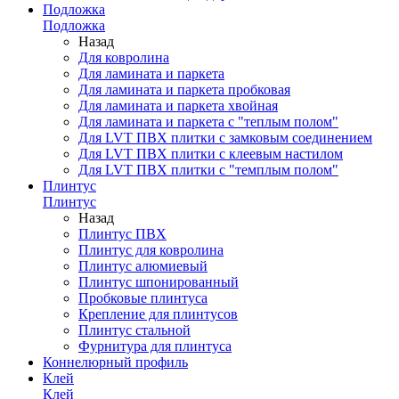
Подложка
Подложка
Назад
Для ковролина
Для ламината и паркета
Для ламината и паркета пробковая
Для ламината и паркета хвойная
Для ламината и паркета с "теплым полом"
Для LVT ПВХ плитки с замковым соединением
Для LVT ПВХ плитки с клеевым настилом
Для LVT ПВХ плитки с "темплым полом"
Плинтус
Плинтус
Назад
Плинтус ПВХ
Плинтус для ковролина
Плинтус алюмиевый
Плинтус шпонированный
Пробковые плинтуса
Крепление для плинтусов
Плинтус стальной
Фурнитура для плинтуса
Коннелюрный профиль
Клей
Клей