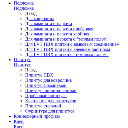
Подложка
Подложка
Назад
Для ковролина
Для ламината и паркета
Для ламината и паркета пробковая
Для ламината и паркета хвойная
Для ламината и паркета с "теплым полом"
Для LVT ПВХ плитки с замковым соединением
Для LVT ПВХ плитки с клеевым настилом
Для LVT ПВХ плитки с "темплым полом"
Плинтус
Плинтус
Назад
Плинтус ПВХ
Плинтус для ковролина
Плинтус алюмиевый
Плинтус шпонированный
Пробковые плинтуса
Крепление для плинтусов
Плинтус стальной
Фурнитура для плинтуса
Коннелюрный профиль
Клей
Клей