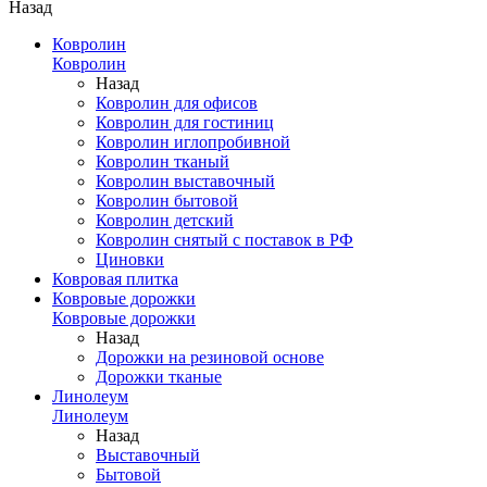
Назад
Ковролин
Ковролин
Назад
Ковролин для офисов
Ковролин для гостиниц
Ковролин иглопробивной
Ковролин тканый
Ковролин выставочный
Ковролин бытовой
Ковролин детский
Ковролин снятый с поставок в РФ
Циновки
Ковровая плитка
Ковровые дорожки
Ковровые дорожки
Назад
Дорожки на резиновой основе
Дорожки тканые
Линолеум
Линолеум
Назад
Выставочный
Бытовой