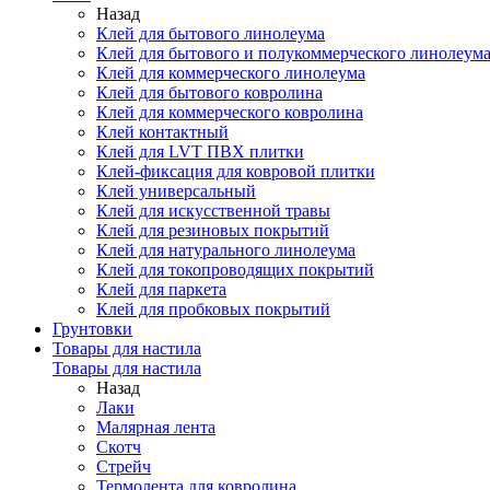
Назад
Клей для бытового линолеума
Клей для бытового и полукоммерческого линолеум
Клей для коммерческого линолеума
Клей для бытового ковролина
Клей для коммерческого ковролина
Клей контактный
Клей для LVT ПВХ плитки
Клей-фиксация для ковровой плитки
Клей универсальный
Клей для искусственной травы
Клей для резиновых покрытий
Клей для натурального линолеума
Клей для токопроводящих покрытий
Клей для паркета
Клей для пробковых покрытий
Грунтовки
Товары для настила
Товары для настила
Назад
Лаки
Малярная лента
Скотч
Стрейч
Термолента для ковролина