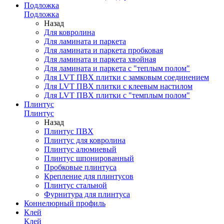
Подложка
Подложка
Назад
Для ковролина
Для ламината и паркета
Для ламината и паркета пробковая
Для ламината и паркета хвойная
Для ламината и паркета с "теплым полом"
Для LVT ПВХ плитки с замковым соединением
Для LVT ПВХ плитки с клеевым настилом
Для LVT ПВХ плитки с "темплым полом"
Плинтус
Плинтус
Назад
Плинтус ПВХ
Плинтус для ковролина
Плинтус алюмиевый
Плинтус шпонированный
Пробковые плинтуса
Крепление для плинтусов
Плинтус стальной
Фурнитура для плинтуса
Коннелюрный профиль
Клей
Клей