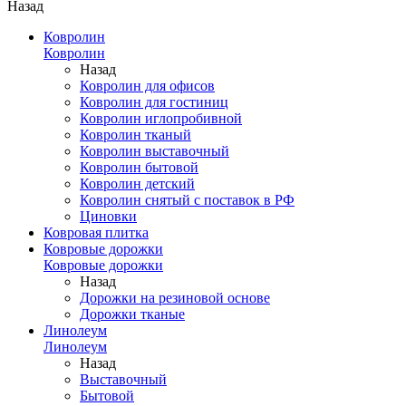
Назад
Ковролин
Ковролин
Назад
Ковролин для офисов
Ковролин для гостиниц
Ковролин иглопробивной
Ковролин тканый
Ковролин выставочный
Ковролин бытовой
Ковролин детский
Ковролин снятый с поставок в РФ
Циновки
Ковровая плитка
Ковровые дорожки
Ковровые дорожки
Назад
Дорожки на резиновой основе
Дорожки тканые
Линолеум
Линолеум
Назад
Выставочный
Бытовой