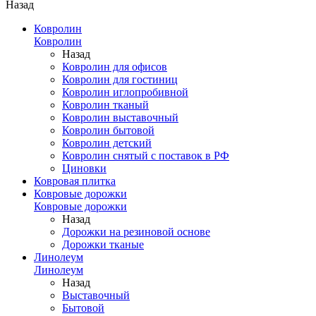
Назад
Ковролин
Ковролин
Назад
Ковролин для офисов
Ковролин для гостиниц
Ковролин иглопробивной
Ковролин тканый
Ковролин выставочный
Ковролин бытовой
Ковролин детский
Ковролин снятый с поставок в РФ
Циновки
Ковровая плитка
Ковровые дорожки
Ковровые дорожки
Назад
Дорожки на резиновой основе
Дорожки тканые
Линолеум
Линолеум
Назад
Выставочный
Бытовой