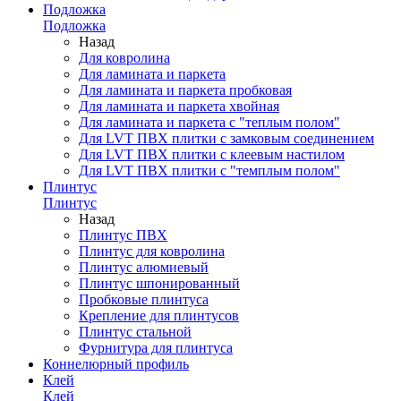
Подложка
Подложка
Назад
Для ковролина
Для ламината и паркета
Для ламината и паркета пробковая
Для ламината и паркета хвойная
Для ламината и паркета с "теплым полом"
Для LVT ПВХ плитки с замковым соединением
Для LVT ПВХ плитки с клеевым настилом
Для LVT ПВХ плитки с "темплым полом"
Плинтус
Плинтус
Назад
Плинтус ПВХ
Плинтус для ковролина
Плинтус алюмиевый
Плинтус шпонированный
Пробковые плинтуса
Крепление для плинтусов
Плинтус стальной
Фурнитура для плинтуса
Коннелюрный профиль
Клей
Клей