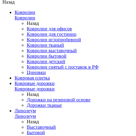
Назад
Ковролин
Ковролин
Назад
Ковролин для офисов
Ковролин для гостиниц
Ковролин иглопробивной
Ковролин тканый
Ковролин выставочный
Ковролин бытовой
Ковролин детский
Ковролин снятый с поставок в РФ
Циновки
Ковровая плитка
Ковровые дорожки
Ковровые дорожки
Назад
Дорожки на резиновой основе
Дорожки тканые
Линолеум
Линолеум
Назад
Выставочный
Бытовой