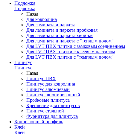
Подложка
Подложка
Назад
Для ковролина
Для ламината и паркета
Для ламината и паркета пробковая
Для ламината и паркета хвойная
Для ламината и паркета с "теплым полом"
Для LVT ПВХ плитки с замковым соединением
Для LVT ПВХ плитки с клеевым настилом
Для LVT ПВХ плитки с "темплым полом"
Плинтус
Плинтус
Назад
Плинтус ПВХ
Плинтус для ковролина
Плинтус алюмиевый
Плинтус шпонированный
Пробковые плинтуса
Крепление для плинтусов
Плинтус стальной
Фурнитура для плинтуса
Коннелюрный профиль
Клей
Клей