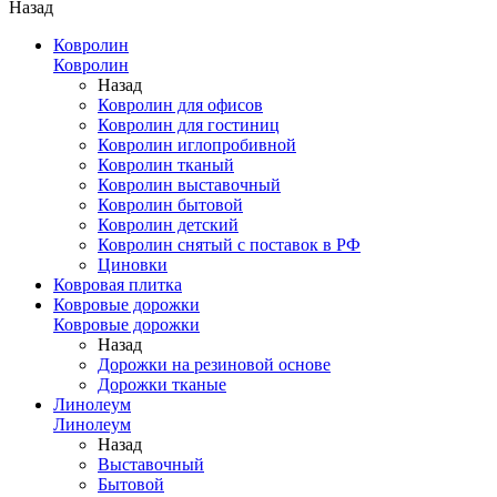
Назад
Ковролин
Ковролин
Назад
Ковролин для офисов
Ковролин для гостиниц
Ковролин иглопробивной
Ковролин тканый
Ковролин выставочный
Ковролин бытовой
Ковролин детский
Ковролин снятый с поставок в РФ
Циновки
Ковровая плитка
Ковровые дорожки
Ковровые дорожки
Назад
Дорожки на резиновой основе
Дорожки тканые
Линолеум
Линолеум
Назад
Выставочный
Бытовой