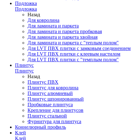
Подложка
Подложка
Назад
Для ковролина
Для ламината и паркета
Для ламината и паркета пробковая
Для ламината и паркета хвойная
Для ламината и паркета с "теплым полом"
Для LVT ПВХ плитки с замковым соединением
Для LVT ПВХ плитки с клеевым настилом
Для LVT ПВХ плитки с "темплым полом"
Плинтус
Плинтус
Назад
Плинтус ПВХ
Плинтус для ковролина
Плинтус алюмиевый
Плинтус шпонированный
Пробковые плинтуса
Крепление для плинтусов
Плинтус стальной
Фурнитура для плинтуса
Коннелюрный профиль
Клей
Клей