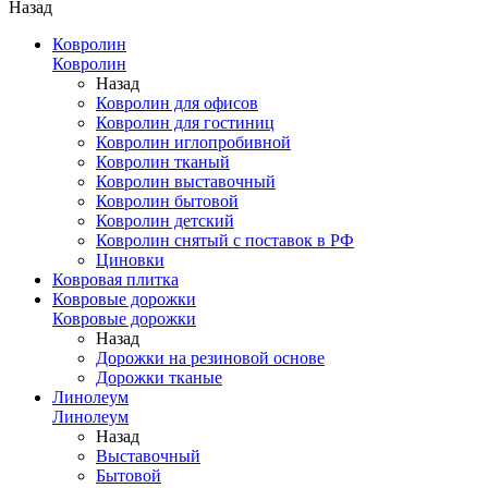
Назад
Ковролин
Ковролин
Назад
Ковролин для офисов
Ковролин для гостиниц
Ковролин иглопробивной
Ковролин тканый
Ковролин выставочный
Ковролин бытовой
Ковролин детский
Ковролин снятый с поставок в РФ
Циновки
Ковровая плитка
Ковровые дорожки
Ковровые дорожки
Назад
Дорожки на резиновой основе
Дорожки тканые
Линолеум
Линолеум
Назад
Выставочный
Бытовой