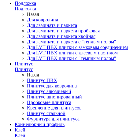
Подложка
Подложка
Назад
Для ковролина
Для ламината и паркета
Для ламината и паркета пробковая
Для ламината и паркета хвойная
Для ламината и паркета с "теплым полом"
Для LVT ПВХ плитки с замковым соединением
Для LVT ПВХ плитки с клеевым настилом
Для LVT ПВХ плитки с "темплым полом"
Плинтус
Плинтус
Назад
Плинтус ПВХ
Плинтус для ковролина
Плинтус алюмиевый
Плинтус шпонированный
Пробковые плинтуса
Крепление для плинтусов
Плинтус стальной
Фурнитура для плинтуса
Коннелюрный профиль
Клей
Клей