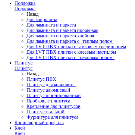
Подложка
Подложка
Назад
Для ковролина
Для ламината и паркета
Для ламината и паркета пробковая
Для ламината и паркета хвойная
Для ламината и паркета с "теплым полом"
Для LVT ПВХ плитки с замковым соединением
Для LVT ПВХ плитки с клеевым настилом
Для LVT ПВХ плитки с "темплым полом"
Плинтус
Плинтус
Назад
Плинтус ПВХ
Плинтус для ковролина
Плинтус алюмиевый
Плинтус шпонированный
Пробковые плинтуса
Крепление для плинтусов
Плинтус стальной
Фурнитура для плинтуса
Коннелюрный профиль
Клей
Клей