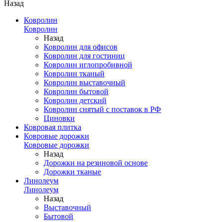
Назад
Ковролин
Ковролин
Назад
Ковролин для офисов
Ковролин для гостиниц
Ковролин иглопробивной
Ковролин тканый
Ковролин выставочный
Ковролин бытовой
Ковролин детский
Ковролин снятый с поставок в РФ
Циновки
Ковровая плитка
Ковровые дорожки
Ковровые дорожки
Назад
Дорожки на резиновой основе
Дорожки тканые
Линолеум
Линолеум
Назад
Выставочный
Бытовой