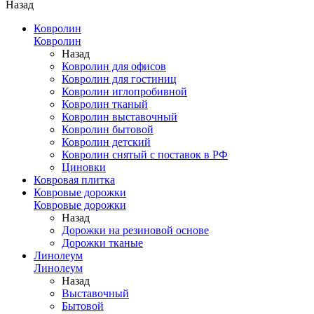
Назад
Ковролин
Ковролин
Назад
Ковролин для офисов
Ковролин для гостиниц
Ковролин иглопробивной
Ковролин тканый
Ковролин выставочный
Ковролин бытовой
Ковролин детский
Ковролин снятый с поставок в РФ
Циновки
Ковровая плитка
Ковровые дорожки
Ковровые дорожки
Назад
Дорожки на резиновой основе
Дорожки тканые
Линолеум
Линолеум
Назад
Выставочный
Бытовой