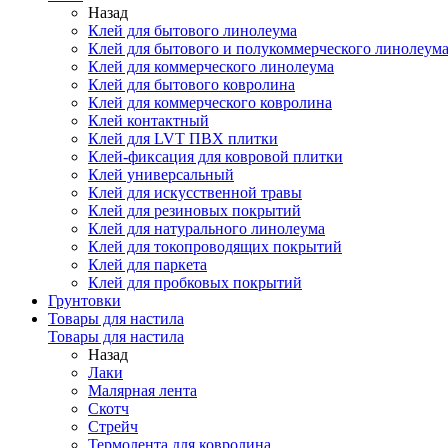
Назад
Клей для бытового линолеума
Клей для бытового и полукоммерческого линолеум
Клей для коммерческого линолеума
Клей для бытового ковролина
Клей для коммерческого ковролина
Клей контактный
Клей для LVT ПВХ плитки
Клей-фиксация для ковровой плитки
Клей универсальный
Клей для искусственной травы
Клей для резиновых покрытий
Клей для натурального линолеума
Клей для токопроводящих покрытий
Клей для паркета
Клей для пробковых покрытий
Грунтовки
Товары для настила
Товары для настила
Назад
Лаки
Малярная лента
Скотч
Стрейч
Термолента для ковролина