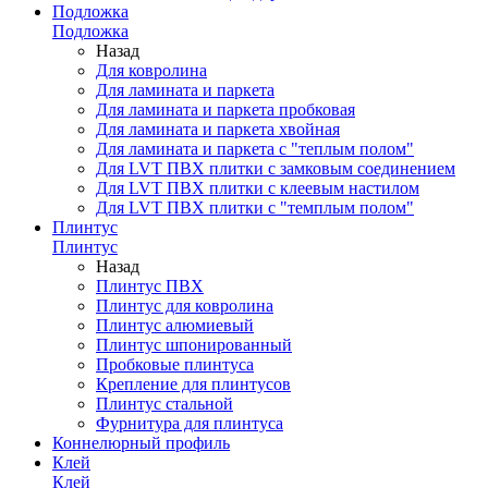
Подложка
Подложка
Назад
Для ковролина
Для ламината и паркета
Для ламината и паркета пробковая
Для ламината и паркета хвойная
Для ламината и паркета с "теплым полом"
Для LVT ПВХ плитки с замковым соединением
Для LVT ПВХ плитки с клеевым настилом
Для LVT ПВХ плитки с "темплым полом"
Плинтус
Плинтус
Назад
Плинтус ПВХ
Плинтус для ковролина
Плинтус алюмиевый
Плинтус шпонированный
Пробковые плинтуса
Крепление для плинтусов
Плинтус стальной
Фурнитура для плинтуса
Коннелюрный профиль
Клей
Клей