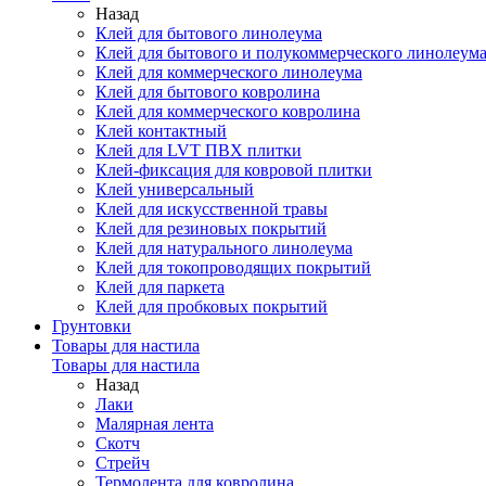
Назад
Клей для бытового линолеума
Клей для бытового и полукоммерческого линолеум
Клей для коммерческого линолеума
Клей для бытового ковролина
Клей для коммерческого ковролина
Клей контактный
Клей для LVT ПВХ плитки
Клей-фиксация для ковровой плитки
Клей универсальный
Клей для искусственной травы
Клей для резиновых покрытий
Клей для натурального линолеума
Клей для токопроводящих покрытий
Клей для паркета
Клей для пробковых покрытий
Грунтовки
Товары для настила
Товары для настила
Назад
Лаки
Малярная лента
Скотч
Стрейч
Термолента для ковролина