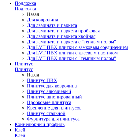
Подложка
Подложка
Назад
Для ковролина
Для ламината и паркета
Для ламината и паркета пробковая
Для ламината и паркета хвойная
Для ламината и паркета с "теплым полом"
Для LVT ПВХ плитки с замковым соединением
Для LVT ПВХ плитки с клеевым настилом
Для LVT ПВХ плитки с "темплым полом"
Плинтус
Плинтус
Назад
Плинтус ПВХ
Плинтус для ковролина
Плинтус алюмиевый
Плинтус шпонированный
Пробковые плинтуса
Крепление для плинтусов
Плинтус стальной
Фурнитура для плинтуса
Коннелюрный профиль
Клей
Клей