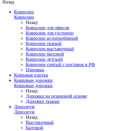
Назад
Ковролин
Ковролин
Назад
Ковролин для офисов
Ковролин для гостиниц
Ковролин иглопробивной
Ковролин тканый
Ковролин выставочный
Ковролин бытовой
Ковролин детский
Ковролин снятый с поставок в РФ
Циновки
Ковровая плитка
Ковровые дорожки
Ковровые дорожки
Назад
Дорожки на резиновой основе
Дорожки тканые
Линолеум
Линолеум
Назад
Выставочный
Бытовой