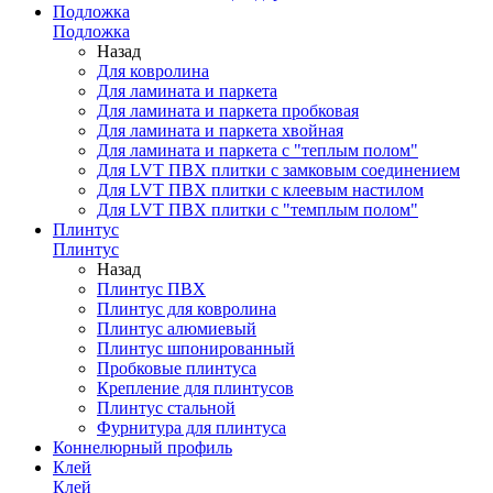
Подложка
Подложка
Назад
Для ковролина
Для ламината и паркета
Для ламината и паркета пробковая
Для ламината и паркета хвойная
Для ламината и паркета с "теплым полом"
Для LVT ПВХ плитки с замковым соединением
Для LVT ПВХ плитки с клеевым настилом
Для LVT ПВХ плитки с "темплым полом"
Плинтус
Плинтус
Назад
Плинтус ПВХ
Плинтус для ковролина
Плинтус алюмиевый
Плинтус шпонированный
Пробковые плинтуса
Крепление для плинтусов
Плинтус стальной
Фурнитура для плинтуса
Коннелюрный профиль
Клей
Клей