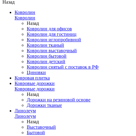
Назад
Ковролин
Ковролин
Назад
Ковролин для офисов
Ковролин для гостиниц
Ковролин иглопробивной
Ковролин тканый
Ковролин выставочный
Ковролин бытовой
Ковролин детский
Ковролин снятый с поставок в РФ
Циновки
Ковровая плитка
Ковровые дорожки
Ковровые дорожки
Назад
Дорожки на резиновой основе
Дорожки тканые
Линолеум
Линолеум
Назад
Выставочный
Бытовой