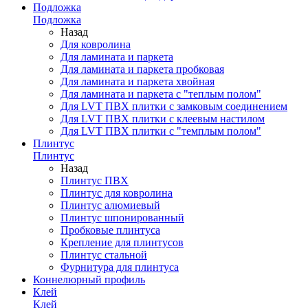
Подложка
Подложка
Назад
Для ковролина
Для ламината и паркета
Для ламината и паркета пробковая
Для ламината и паркета хвойная
Для ламината и паркета с "теплым полом"
Для LVT ПВХ плитки с замковым соединением
Для LVT ПВХ плитки с клеевым настилом
Для LVT ПВХ плитки с "темплым полом"
Плинтус
Плинтус
Назад
Плинтус ПВХ
Плинтус для ковролина
Плинтус алюмиевый
Плинтус шпонированный
Пробковые плинтуса
Крепление для плинтусов
Плинтус стальной
Фурнитура для плинтуса
Коннелюрный профиль
Клей
Клей