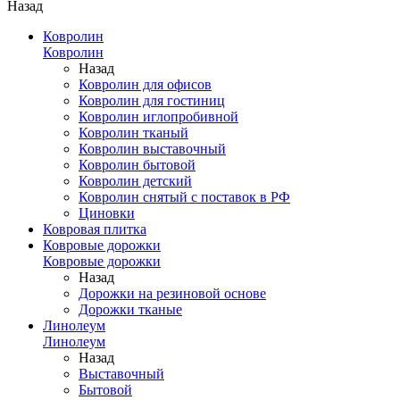
Назад
Ковролин
Ковролин
Назад
Ковролин для офисов
Ковролин для гостиниц
Ковролин иглопробивной
Ковролин тканый
Ковролин выставочный
Ковролин бытовой
Ковролин детский
Ковролин снятый с поставок в РФ
Циновки
Ковровая плитка
Ковровые дорожки
Ковровые дорожки
Назад
Дорожки на резиновой основе
Дорожки тканые
Линолеум
Линолеум
Назад
Выставочный
Бытовой