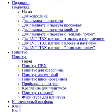
Подложка
Подложка
Назад
Для ковролина
Для ламината и паркета
Для ламината и паркета пробковая
Для ламината и паркета хвойная
Для ламината и паркета с "теплым полом"
Для LVT ПВХ плитки с замковым соединением
Для LVT ПВХ плитки с клеевым настилом
Для LVT ПВХ плитки с "темплым полом"
Плинтус
Плинтус
Назад
Плинтус ПВХ
Плинтус для ковролина
Плинтус алюмиевый
Плинтус шпонированный
Пробковые плинтуса
Крепление для плинтусов
Плинтус стальной
Фурнитура для плинтуса
Коннелюрный профиль
Клей
Клей