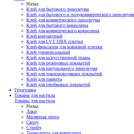
Назад
Клей для бытового линолеума
Клей для бытового и полукоммерческого линолеум
Клей для коммерческого линолеума
Клей для бытового ковролина
Клей для коммерческого ковролина
Клей контактный
Клей для LVT ПВХ плитки
Клей-фиксация для ковровой плитки
Клей универсальный
Клей для искусственной травы
Клей для резиновых покрытий
Клей для натурального линолеума
Клей для токопроводящих покрытий
Клей для паркета
Клей для пробковых покрытий
Грунтовки
Товары для настила
Товары для настила
Назад
Лаки
Малярная лента
Скотч
Стрейч
Термолента для ковролина