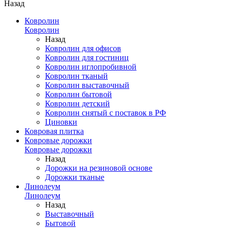
Назад
Ковролин
Ковролин
Назад
Ковролин для офисов
Ковролин для гостиниц
Ковролин иглопробивной
Ковролин тканый
Ковролин выставочный
Ковролин бытовой
Ковролин детский
Ковролин снятый с поставок в РФ
Циновки
Ковровая плитка
Ковровые дорожки
Ковровые дорожки
Назад
Дорожки на резиновой основе
Дорожки тканые
Линолеум
Линолеум
Назад
Выставочный
Бытовой