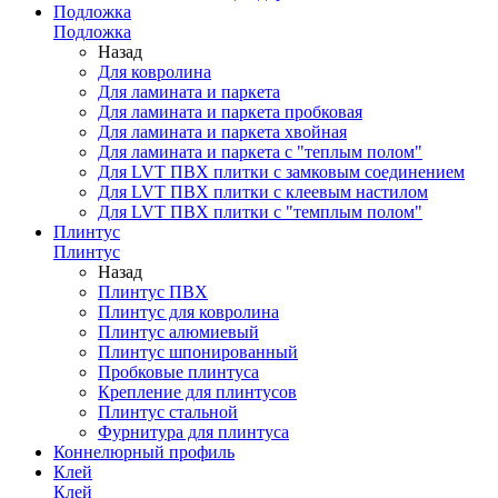
Подложка
Подложка
Назад
Для ковролина
Для ламината и паркета
Для ламината и паркета пробковая
Для ламината и паркета хвойная
Для ламината и паркета с "теплым полом"
Для LVT ПВХ плитки с замковым соединением
Для LVT ПВХ плитки с клеевым настилом
Для LVT ПВХ плитки с "темплым полом"
Плинтус
Плинтус
Назад
Плинтус ПВХ
Плинтус для ковролина
Плинтус алюмиевый
Плинтус шпонированный
Пробковые плинтуса
Крепление для плинтусов
Плинтус стальной
Фурнитура для плинтуса
Коннелюрный профиль
Клей
Клей