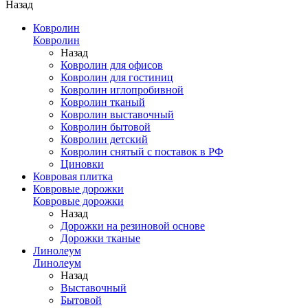
Назад
Ковролин
Ковролин
Назад
Ковролин для офисов
Ковролин для гостиниц
Ковролин иглопробивной
Ковролин тканый
Ковролин выставочный
Ковролин бытовой
Ковролин детский
Ковролин снятый с поставок в РФ
Циновки
Ковровая плитка
Ковровые дорожки
Ковровые дорожки
Назад
Дорожки на резиновой основе
Дорожки тканые
Линолеум
Линолеум
Назад
Выставочный
Бытовой