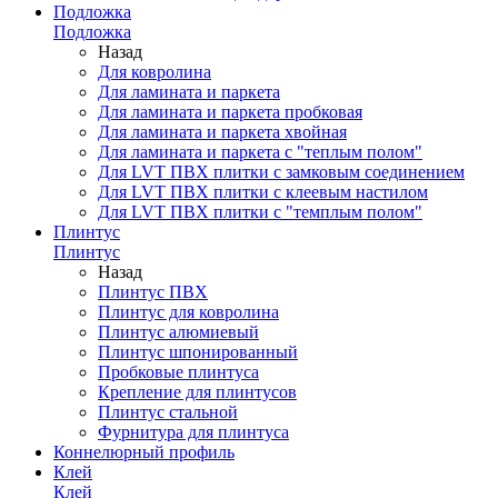
Подложка
Подложка
Назад
Для ковролина
Для ламината и паркета
Для ламината и паркета пробковая
Для ламината и паркета хвойная
Для ламината и паркета с "теплым полом"
Для LVT ПВХ плитки с замковым соединением
Для LVT ПВХ плитки с клеевым настилом
Для LVT ПВХ плитки с "темплым полом"
Плинтус
Плинтус
Назад
Плинтус ПВХ
Плинтус для ковролина
Плинтус алюмиевый
Плинтус шпонированный
Пробковые плинтуса
Крепление для плинтусов
Плинтус стальной
Фурнитура для плинтуса
Коннелюрный профиль
Клей
Клей