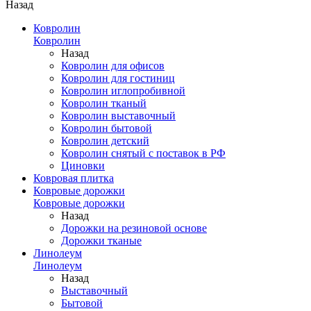
Назад
Ковролин
Ковролин
Назад
Ковролин для офисов
Ковролин для гостиниц
Ковролин иглопробивной
Ковролин тканый
Ковролин выставочный
Ковролин бытовой
Ковролин детский
Ковролин снятый с поставок в РФ
Циновки
Ковровая плитка
Ковровые дорожки
Ковровые дорожки
Назад
Дорожки на резиновой основе
Дорожки тканые
Линолеум
Линолеум
Назад
Выставочный
Бытовой