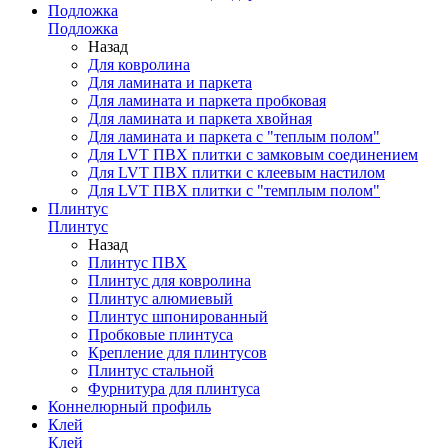
Подложка
Подложка
Назад
Для ковролина
Для ламината и паркета
Для ламината и паркета пробковая
Для ламината и паркета хвойная
Для ламината и паркета с "теплым полом"
Для LVT ПВХ плитки с замковым соединением
Для LVT ПВХ плитки с клеевым настилом
Для LVT ПВХ плитки с "темплым полом"
Плинтус
Плинтус
Назад
Плинтус ПВХ
Плинтус для ковролина
Плинтус алюмиевый
Плинтус шпонированный
Пробковые плинтуса
Крепление для плинтусов
Плинтус стальной
Фурнитура для плинтуса
Коннелюрный профиль
Клей
Клей