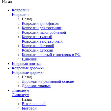
Назад
Ковролин
Ковролин
Назад
Ковролин для офисов
Ковролин для гостиниц
Ковролин иглопробивной
Ковролин тканый
Ковролин выставочный
Ковролин бытовой
Ковролин детский
Ковролин снятый с поставок в РФ
Циновки
Ковровая плитка
Ковровые дорожки
Ковровые дорожки
Назад
Дорожки на резиновой основе
Дорожки тканые
Линолеум
Линолеум
Назад
Выставочный
Бытовой