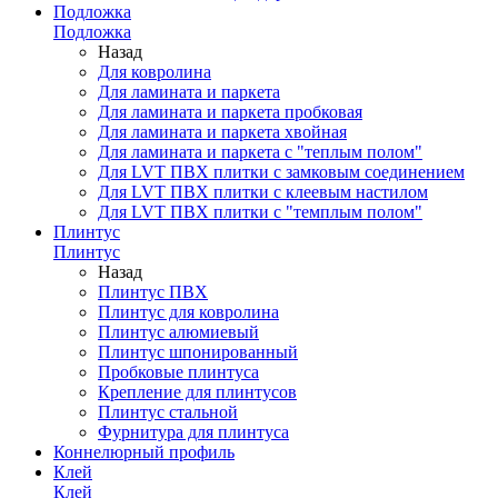
Подложка
Подложка
Назад
Для ковролина
Для ламината и паркета
Для ламината и паркета пробковая
Для ламината и паркета хвойная
Для ламината и паркета с "теплым полом"
Для LVT ПВХ плитки с замковым соединением
Для LVT ПВХ плитки с клеевым настилом
Для LVT ПВХ плитки с "темплым полом"
Плинтус
Плинтус
Назад
Плинтус ПВХ
Плинтус для ковролина
Плинтус алюмиевый
Плинтус шпонированный
Пробковые плинтуса
Крепление для плинтусов
Плинтус стальной
Фурнитура для плинтуса
Коннелюрный профиль
Клей
Клей