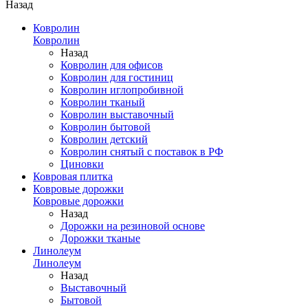
Назад
Ковролин
Ковролин
Назад
Ковролин для офисов
Ковролин для гостиниц
Ковролин иглопробивной
Ковролин тканый
Ковролин выставочный
Ковролин бытовой
Ковролин детский
Ковролин снятый с поставок в РФ
Циновки
Ковровая плитка
Ковровые дорожки
Ковровые дорожки
Назад
Дорожки на резиновой основе
Дорожки тканые
Линолеум
Линолеум
Назад
Выставочный
Бытовой