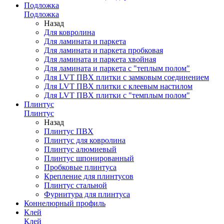
Подложка
Подложка
Назад
Для ковролина
Для ламината и паркета
Для ламината и паркета пробковая
Для ламината и паркета хвойная
Для ламината и паркета с "теплым полом"
Для LVT ПВХ плитки с замковым соединением
Для LVT ПВХ плитки с клеевым настилом
Для LVT ПВХ плитки с "темплым полом"
Плинтус
Плинтус
Назад
Плинтус ПВХ
Плинтус для ковролина
Плинтус алюмиевый
Плинтус шпонированный
Пробковые плинтуса
Крепление для плинтусов
Плинтус стальной
Фурнитура для плинтуса
Коннелюрный профиль
Клей
Клей