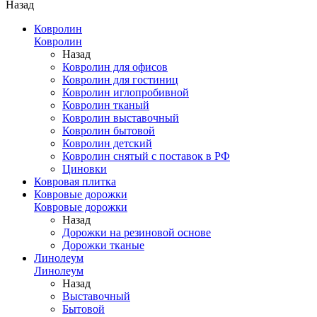
Назад
Ковролин
Ковролин
Назад
Ковролин для офисов
Ковролин для гостиниц
Ковролин иглопробивной
Ковролин тканый
Ковролин выставочный
Ковролин бытовой
Ковролин детский
Ковролин снятый с поставок в РФ
Циновки
Ковровая плитка
Ковровые дорожки
Ковровые дорожки
Назад
Дорожки на резиновой основе
Дорожки тканые
Линолеум
Линолеум
Назад
Выставочный
Бытовой