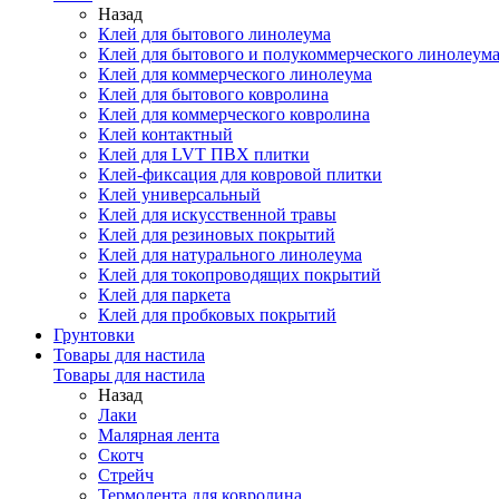
Назад
Клей для бытового линолеума
Клей для бытового и полукоммерческого линолеум
Клей для коммерческого линолеума
Клей для бытового ковролина
Клей для коммерческого ковролина
Клей контактный
Клей для LVT ПВХ плитки
Клей-фиксация для ковровой плитки
Клей универсальный
Клей для искусственной травы
Клей для резиновых покрытий
Клей для натурального линолеума
Клей для токопроводящих покрытий
Клей для паркета
Клей для пробковых покрытий
Грунтовки
Товары для настила
Товары для настила
Назад
Лаки
Малярная лента
Скотч
Стрейч
Термолента для ковролина