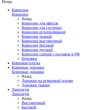
Назад
Ковролин
Ковролин
Назад
Ковролин для офисов
Ковролин для гостиниц
Ковролин иглопробивной
Ковролин тканый
Ковролин выставочный
Ковролин бытовой
Ковролин детский
Ковролин снятый с поставок в РФ
Циновки
Ковровая плитка
Ковровые дорожки
Ковровые дорожки
Назад
Дорожки на резиновой основе
Дорожки тканые
Линолеум
Линолеум
Назад
Выставочный
Бытовой