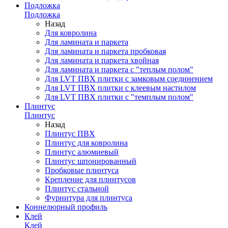
Подложка
Подложка
Назад
Для ковролина
Для ламината и паркета
Для ламината и паркета пробковая
Для ламината и паркета хвойная
Для ламината и паркета с "теплым полом"
Для LVT ПВХ плитки с замковым соединением
Для LVT ПВХ плитки с клеевым настилом
Для LVT ПВХ плитки с "темплым полом"
Плинтус
Плинтус
Назад
Плинтус ПВХ
Плинтус для ковролина
Плинтус алюмиевый
Плинтус шпонированный
Пробковые плинтуса
Крепление для плинтусов
Плинтус стальной
Фурнитура для плинтуса
Коннелюрный профиль
Клей
Клей