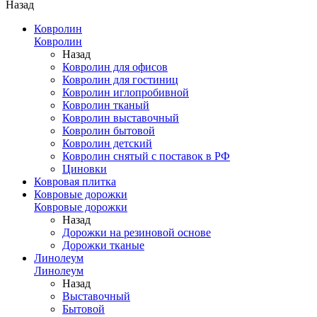
Назад
Ковролин
Ковролин
Назад
Ковролин для офисов
Ковролин для гостиниц
Ковролин иглопробивной
Ковролин тканый
Ковролин выставочный
Ковролин бытовой
Ковролин детский
Ковролин снятый с поставок в РФ
Циновки
Ковровая плитка
Ковровые дорожки
Ковровые дорожки
Назад
Дорожки на резиновой основе
Дорожки тканые
Линолеум
Линолеум
Назад
Выставочный
Бытовой