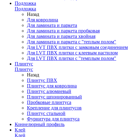
Подложка
Подложка
Назад
Для ковролина
Для ламината и паркета
Для ламината и паркета пробковая
Для ламината и паркета хвойная
Для ламината и паркета с "теплым полом"
Для LVT ПВХ плитки с замковым соединением
Для LVT ПВХ плитки с клеевым настилом
Для LVT ПВХ плитки с "темплым полом"
Плинтус
Плинтус
Назад
Плинтус ПВХ
Плинтус для ковролина
Плинтус алюмиевый
Плинтус шпонированный
Пробковые плинтуса
Крепление для плинтусов
Плинтус стальной
Фурнитура для плинтуса
Коннелюрный профиль
Клей
Клей