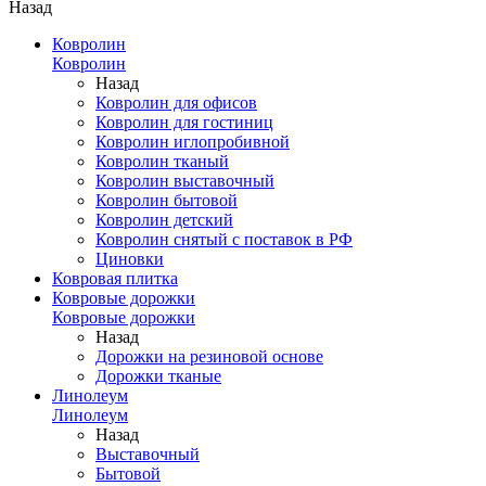
Назад
Ковролин
Ковролин
Назад
Ковролин для офисов
Ковролин для гостиниц
Ковролин иглопробивной
Ковролин тканый
Ковролин выставочный
Ковролин бытовой
Ковролин детский
Ковролин снятый с поставок в РФ
Циновки
Ковровая плитка
Ковровые дорожки
Ковровые дорожки
Назад
Дорожки на резиновой основе
Дорожки тканые
Линолеум
Линолеум
Назад
Выставочный
Бытовой