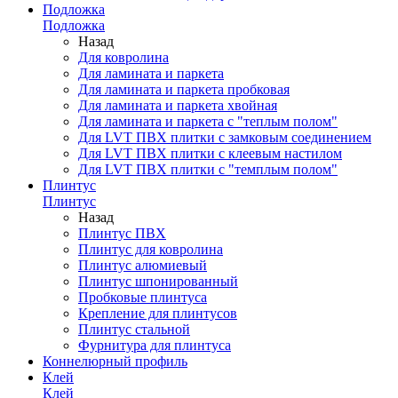
Подложка
Подложка
Назад
Для ковролина
Для ламината и паркета
Для ламината и паркета пробковая
Для ламината и паркета хвойная
Для ламината и паркета с "теплым полом"
Для LVT ПВХ плитки с замковым соединением
Для LVT ПВХ плитки с клеевым настилом
Для LVT ПВХ плитки с "темплым полом"
Плинтус
Плинтус
Назад
Плинтус ПВХ
Плинтус для ковролина
Плинтус алюмиевый
Плинтус шпонированный
Пробковые плинтуса
Крепление для плинтусов
Плинтус стальной
Фурнитура для плинтуса
Коннелюрный профиль
Клей
Клей