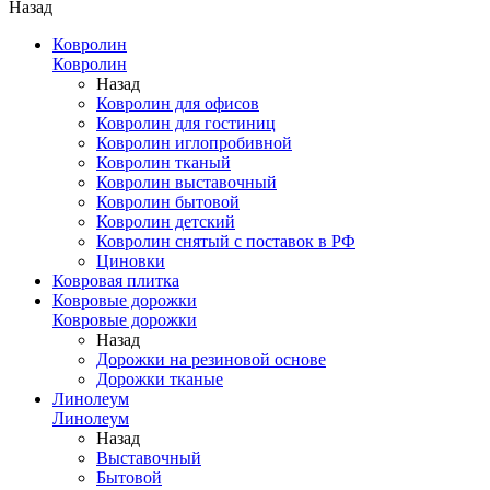
Назад
Ковролин
Ковролин
Назад
Ковролин для офисов
Ковролин для гостиниц
Ковролин иглопробивной
Ковролин тканый
Ковролин выставочный
Ковролин бытовой
Ковролин детский
Ковролин снятый с поставок в РФ
Циновки
Ковровая плитка
Ковровые дорожки
Ковровые дорожки
Назад
Дорожки на резиновой основе
Дорожки тканые
Линолеум
Линолеум
Назад
Выставочный
Бытовой