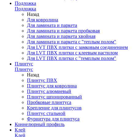
Подложка
Подложка
Назад
Для ковролина
Для ламината и паркета
Для ламината и паркета пробковая
Для ламината и паркета хвойная
Для ламината и паркета с "теплым полом"
Для LVT ПВХ плитки с замковым соединением
Для LVT ПВХ плитки с клеевым настилом
Для LVT ПВХ плитки с "темплым полом"
Плинтус
Плинтус
Назад
Плинтус ПВХ
Плинтус для ковролина
Плинтус алюмиевый
Плинтус шпонированный
Пробковые плинтуса
Крепление для плинтусов
Плинтус стальной
Фурнитура для плинтуса
Коннелюрный профиль
Клей
Клей