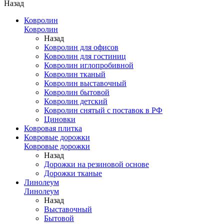
Назад
Ковролин
Ковролин
Назад
Ковролин для офисов
Ковролин для гостиниц
Ковролин иглопробивной
Ковролин тканый
Ковролин выставочный
Ковролин бытовой
Ковролин детский
Ковролин снятый с поставок в РФ
Циновки
Ковровая плитка
Ковровые дорожки
Ковровые дорожки
Назад
Дорожки на резиновой основе
Дорожки тканые
Линолеум
Линолеум
Назад
Выставочный
Бытовой