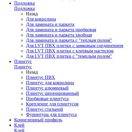
Подложка
Подложка
Назад
Для ковролина
Для ламината и паркета
Для ламината и паркета пробковая
Для ламината и паркета хвойная
Для ламината и паркета с "теплым полом"
Для LVT ПВХ плитки с замковым соединением
Для LVT ПВХ плитки с клеевым настилом
Для LVT ПВХ плитки с "темплым полом"
Плинтус
Плинтус
Назад
Плинтус ПВХ
Плинтус для ковролина
Плинтус алюмиевый
Плинтус шпонированный
Пробковые плинтуса
Крепление для плинтусов
Плинтус стальной
Фурнитура для плинтуса
Коннелюрный профиль
Клей
Клей