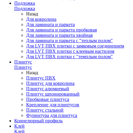
Подложка
Подложка
Назад
Для ковролина
Для ламината и паркета
Для ламината и паркета пробковая
Для ламината и паркета хвойная
Для ламината и паркета с "теплым полом"
Для LVT ПВХ плитки с замковым соединением
Для LVT ПВХ плитки с клеевым настилом
Для LVT ПВХ плитки с "темплым полом"
Плинтус
Плинтус
Назад
Плинтус ПВХ
Плинтус для ковролина
Плинтус алюмиевый
Плинтус шпонированный
Пробковые плинтуса
Крепление для плинтусов
Плинтус стальной
Фурнитура для плинтуса
Коннелюрный профиль
Клей
Клей