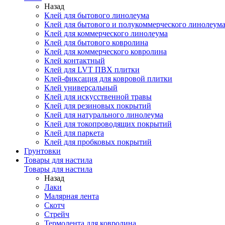
Назад
Клей для бытового линолеума
Клей для бытового и полукоммерческого линолеум
Клей для коммерческого линолеума
Клей для бытового ковролина
Клей для коммерческого ковролина
Клей контактный
Клей для LVT ПВХ плитки
Клей-фиксация для ковровой плитки
Клей универсальный
Клей для искусственной травы
Клей для резиновых покрытий
Клей для натурального линолеума
Клей для токопроводящих покрытий
Клей для паркета
Клей для пробковых покрытий
Грунтовки
Товары для настила
Товары для настила
Назад
Лаки
Малярная лента
Скотч
Стрейч
Термолента для ковролина