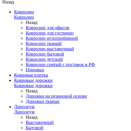
Назад
Ковролин
Ковролин
Назад
Ковролин для офисов
Ковролин для гостиниц
Ковролин иглопробивной
Ковролин тканый
Ковролин выставочный
Ковролин бытовой
Ковролин детский
Ковролин снятый с поставок в РФ
Циновки
Ковровая плитка
Ковровые дорожки
Ковровые дорожки
Назад
Дорожки на резиновой основе
Дорожки тканые
Линолеум
Линолеум
Назад
Выставочный
Бытовой