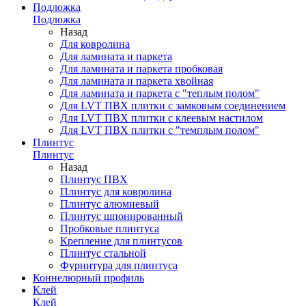
Подложка
Подложка
Назад
Для ковролина
Для ламината и паркета
Для ламината и паркета пробковая
Для ламината и паркета хвойная
Для ламината и паркета с "теплым полом"
Для LVT ПВХ плитки с замковым соединением
Для LVT ПВХ плитки с клеевым настилом
Для LVT ПВХ плитки с "темплым полом"
Плинтус
Плинтус
Назад
Плинтус ПВХ
Плинтус для ковролина
Плинтус алюмиевый
Плинтус шпонированный
Пробковые плинтуса
Крепление для плинтусов
Плинтус стальной
Фурнитура для плинтуса
Коннелюрный профиль
Клей
Клей