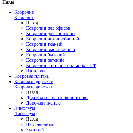
Назад
Ковролин
Ковролин
Назад
Ковролин для офисов
Ковролин для гостиниц
Ковролин иглопробивной
Ковролин тканый
Ковролин выставочный
Ковролин бытовой
Ковролин детский
Ковролин снятый с поставок в РФ
Циновки
Ковровая плитка
Ковровые дорожки
Ковровые дорожки
Назад
Дорожки на резиновой основе
Дорожки тканые
Линолеум
Линолеум
Назад
Выставочный
Бытовой