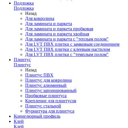
Подложка
Подложка
Назад
Для ковролина
Для ламината и паркета
Для ламината и паркета пробковая
Для ламината и паркета хвойная
Для ламината и паркета с "теплым полом"
Для LVT ПВХ плитки с замковым соединением
Для LVT ПВХ плитки с клеевым настилом
Для LVT ПВХ плитки с "темплым полом"
Плинтус
Плинтус
Назад
Плинтус ПВХ
Плинтус для ковролина
Плинтус алюмиевый
Плинтус шпонированный
Пробковые плинтуса
Крепление для плинтусов
Плинтус стальной
Фурнитура для плинтуса
Коннелюрный профиль
Клей
Клей