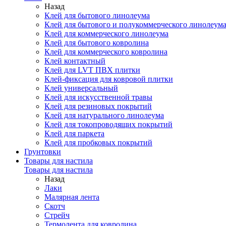
Назад
Клей для бытового линолеума
Клей для бытового и полукоммерческого линолеум
Клей для коммерческого линолеума
Клей для бытового ковролина
Клей для коммерческого ковролина
Клей контактный
Клей для LVT ПВХ плитки
Клей-фиксация для ковровой плитки
Клей универсальный
Клей для искусственной травы
Клей для резиновых покрытий
Клей для натурального линолеума
Клей для токопроводящих покрытий
Клей для паркета
Клей для пробковых покрытий
Грунтовки
Товары для настила
Товары для настила
Назад
Лаки
Малярная лента
Скотч
Стрейч
Термолента для ковролина