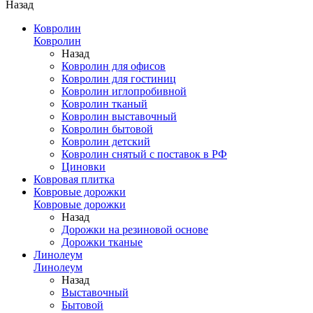
Назад
Ковролин
Ковролин
Назад
Ковролин для офисов
Ковролин для гостиниц
Ковролин иглопробивной
Ковролин тканый
Ковролин выставочный
Ковролин бытовой
Ковролин детский
Ковролин снятый с поставок в РФ
Циновки
Ковровая плитка
Ковровые дорожки
Ковровые дорожки
Назад
Дорожки на резиновой основе
Дорожки тканые
Линолеум
Линолеум
Назад
Выставочный
Бытовой