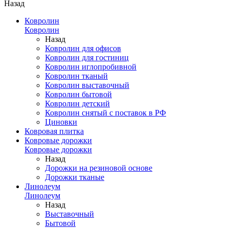
Назад
Ковролин
Ковролин
Назад
Ковролин для офисов
Ковролин для гостиниц
Ковролин иглопробивной
Ковролин тканый
Ковролин выставочный
Ковролин бытовой
Ковролин детский
Ковролин снятый с поставок в РФ
Циновки
Ковровая плитка
Ковровые дорожки
Ковровые дорожки
Назад
Дорожки на резиновой основе
Дорожки тканые
Линолеум
Линолеум
Назад
Выставочный
Бытовой