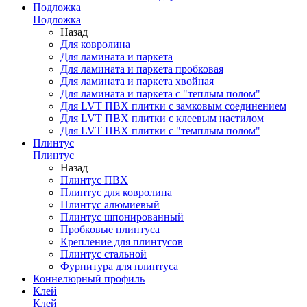
Подложка
Подложка
Назад
Для ковролина
Для ламината и паркета
Для ламината и паркета пробковая
Для ламината и паркета хвойная
Для ламината и паркета с "теплым полом"
Для LVT ПВХ плитки с замковым соединением
Для LVT ПВХ плитки с клеевым настилом
Для LVT ПВХ плитки с "темплым полом"
Плинтус
Плинтус
Назад
Плинтус ПВХ
Плинтус для ковролина
Плинтус алюмиевый
Плинтус шпонированный
Пробковые плинтуса
Крепление для плинтусов
Плинтус стальной
Фурнитура для плинтуса
Коннелюрный профиль
Клей
Клей