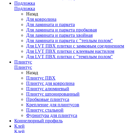
Подложка
Подложка
Назад
Для ковролина
Для ламината и паркета
Для ламината и паркета пробковая
Для ламината и паркета хвойная
Для ламината и паркета с "теплым полом"
Для LVT ПВХ плитки с замковым соединением
Для LVT ПВХ плитки с клеевым настилом
Для LVT ПВХ плитки с "темплым полом"
Плинтус
Плинтус
Назад
Плинтус ПВХ
Плинтус для ковролина
Плинтус алюмиевый
Плинтус шпонированный
Пробковые плинтуса
Крепление для плинтусов
Плинтус стальной
Фурнитура для плинтуса
Коннелюрный профиль
Клей
Клей