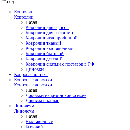
Назад
Ковролин
Ковролин
Назад
Ковролин для офисов
Ковролин для гостиниц
Ковролин иглопробивной
Ковролин тканый
Ковролин выставочный
Ковролин бытовой
Ковролин детский
Ковролин снятый с поставок в РФ
Циновки
Ковровая плитка
Ковровые дорожки
Ковровые дорожки
Назад
Дорожки на резиновой основе
Дорожки тканые
Линолеум
Линолеум
Назад
Выставочный
Бытовой