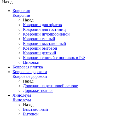
Назад
Ковролин
Ковролин
Назад
Ковролин для офисов
Ковролин для гостиниц
Ковролин иглопробивной
Ковролин тканый
Ковролин выставочный
Ковролин бытовой
Ковролин детский
Ковролин снятый с поставок в РФ
Циновки
Ковровая плитка
Ковровые дорожки
Ковровые дорожки
Назад
Дорожки на резиновой основе
Дорожки тканые
Линолеум
Линолеум
Назад
Выставочный
Бытовой