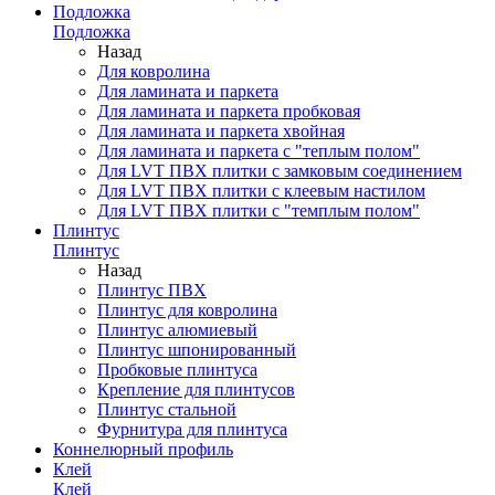
Подложка
Подложка
Назад
Для ковролина
Для ламината и паркета
Для ламината и паркета пробковая
Для ламината и паркета хвойная
Для ламината и паркета с "теплым полом"
Для LVT ПВХ плитки с замковым соединением
Для LVT ПВХ плитки с клеевым настилом
Для LVT ПВХ плитки с "темплым полом"
Плинтус
Плинтус
Назад
Плинтус ПВХ
Плинтус для ковролина
Плинтус алюмиевый
Плинтус шпонированный
Пробковые плинтуса
Крепление для плинтусов
Плинтус стальной
Фурнитура для плинтуса
Коннелюрный профиль
Клей
Клей