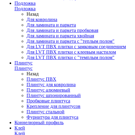
Подложка
Подложка
Назад
Для ковролина
Для ламината и паркета
Для ламината и паркета пробковая
Для ламината и паркета хвойная
Для ламината и паркета с "теплым полом"
Для LVT ПВХ плитки с замковым соединением
Для LVT ПВХ плитки с клеевым настилом
Для LVT ПВХ плитки с "темплым полом"
Плинтус
Плинтус
Назад
Плинтус ПВХ
Плинтус для ковролина
Плинтус алюмиевый
Плинтус шпонированный
Пробковые плинтуса
Крепление для плинтусов
Плинтус стальной
Фурнитура для плинтуса
Коннелюрный профиль
Клей
Клей