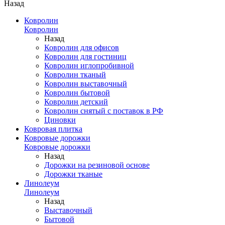
Назад
Ковролин
Ковролин
Назад
Ковролин для офисов
Ковролин для гостиниц
Ковролин иглопробивной
Ковролин тканый
Ковролин выставочный
Ковролин бытовой
Ковролин детский
Ковролин снятый с поставок в РФ
Циновки
Ковровая плитка
Ковровые дорожки
Ковровые дорожки
Назад
Дорожки на резиновой основе
Дорожки тканые
Линолеум
Линолеум
Назад
Выставочный
Бытовой