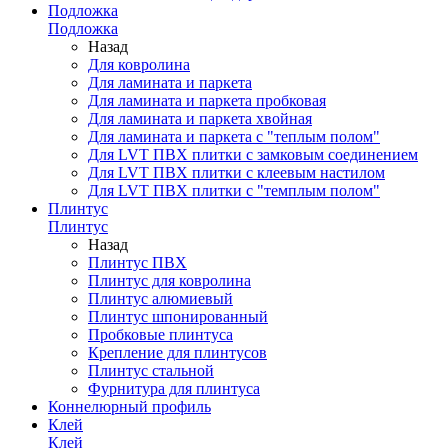
Подложка
Подложка
Назад
Для ковролина
Для ламината и паркета
Для ламината и паркета пробковая
Для ламината и паркета хвойная
Для ламината и паркета с "теплым полом"
Для LVT ПВХ плитки с замковым соединением
Для LVT ПВХ плитки с клеевым настилом
Для LVT ПВХ плитки с "темплым полом"
Плинтус
Плинтус
Назад
Плинтус ПВХ
Плинтус для ковролина
Плинтус алюмиевый
Плинтус шпонированный
Пробковые плинтуса
Крепление для плинтусов
Плинтус стальной
Фурнитура для плинтуса
Коннелюрный профиль
Клей
Клей