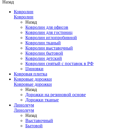
Назад
Ковролин
Ковролин
Назад
Ковролин для офисов
Ковролин для гостиниц
Ковролин иглопробивной
Ковролин тканый
Ковролин выставочный
Ковролин бытовой
Ковролин детский
Ковролин снятый с поставок в РФ
Циновки
Ковровая плитка
Ковровые дорожки
Ковровые дорожки
Назад
Дорожки на резиновой основе
Дорожки тканые
Линолеум
Линолеум
Назад
Выставочный
Бытовой