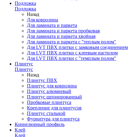
Подложка
Подложка
Назад
Для ковролина
Для ламината и паркета
Для ламината и паркета пробковая
Для ламината и паркета хвойная
Для ламината и паркета с "теплым полом"
Для LVT ПВХ плитки с замковым соединением
Для LVT ПВХ плитки с клеевым настилом
Для LVT ПВХ плитки с "темплым полом"
Плинтус
Плинтус
Назад
Плинтус ПВХ
Плинтус для ковролина
Плинтус алюмиевый
Плинтус шпонированный
Пробковые плинтуса
Крепление для плинтусов
Плинтус стальной
Фурнитура для плинтуса
Коннелюрный профиль
Клей
Клей