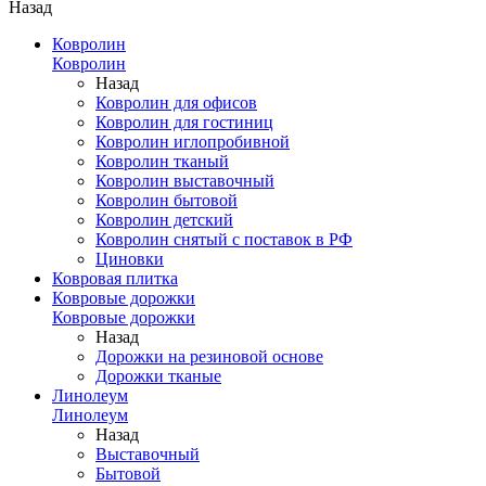
Назад
Ковролин
Ковролин
Назад
Ковролин для офисов
Ковролин для гостиниц
Ковролин иглопробивной
Ковролин тканый
Ковролин выставочный
Ковролин бытовой
Ковролин детский
Ковролин снятый с поставок в РФ
Циновки
Ковровая плитка
Ковровые дорожки
Ковровые дорожки
Назад
Дорожки на резиновой основе
Дорожки тканые
Линолеум
Линолеум
Назад
Выставочный
Бытовой