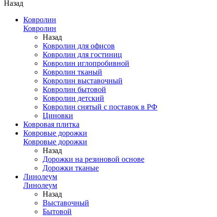
Назад
Ковролин
Ковролин
Назад
Ковролин для офисов
Ковролин для гостиниц
Ковролин иглопробивной
Ковролин тканый
Ковролин выставочный
Ковролин бытовой
Ковролин детский
Ковролин снятый с поставок в РФ
Циновки
Ковровая плитка
Ковровые дорожки
Ковровые дорожки
Назад
Дорожки на резиновой основе
Дорожки тканые
Линолеум
Линолеум
Назад
Выставочный
Бытовой