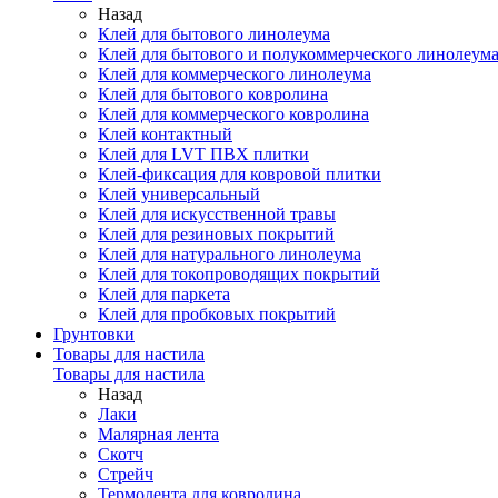
Назад
Клей для бытового линолеума
Клей для бытового и полукоммерческого линолеум
Клей для коммерческого линолеума
Клей для бытового ковролина
Клей для коммерческого ковролина
Клей контактный
Клей для LVT ПВХ плитки
Клей-фиксация для ковровой плитки
Клей универсальный
Клей для искусственной травы
Клей для резиновых покрытий
Клей для натурального линолеума
Клей для токопроводящих покрытий
Клей для паркета
Клей для пробковых покрытий
Грунтовки
Товары для настила
Товары для настила
Назад
Лаки
Малярная лента
Скотч
Стрейч
Термолента для ковролина