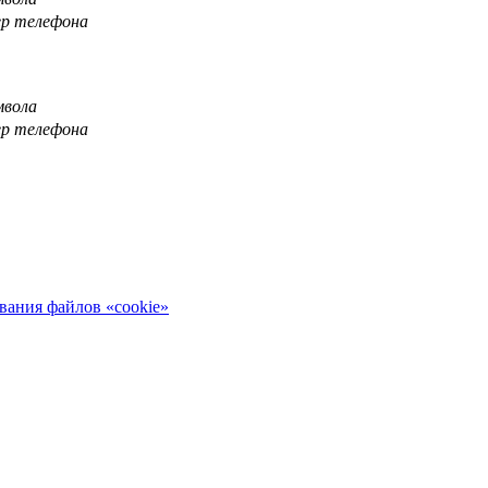
ер телефона
мвола
ер телефона
вания файлов «cookie»