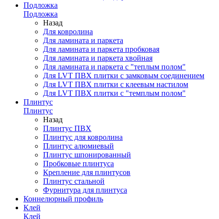
Подложка
Подложка
Назад
Для ковролина
Для ламината и паркета
Для ламината и паркета пробковая
Для ламината и паркета хвойная
Для ламината и паркета с "теплым полом"
Для LVT ПВХ плитки с замковым соединением
Для LVT ПВХ плитки с клеевым настилом
Для LVT ПВХ плитки с "темплым полом"
Плинтус
Плинтус
Назад
Плинтус ПВХ
Плинтус для ковролина
Плинтус алюмиевый
Плинтус шпонированный
Пробковые плинтуса
Крепление для плинтусов
Плинтус стальной
Фурнитура для плинтуса
Коннелюрный профиль
Клей
Клей