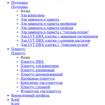
Подложка
Подложка
Назад
Для ковролина
Для ламината и паркета
Для ламината и паркета пробковая
Для ламината и паркета хвойная
Для ламината и паркета с "теплым полом"
Для LVT ПВХ плитки с замковым соединением
Для LVT ПВХ плитки с клеевым настилом
Для LVT ПВХ плитки с "темплым полом"
Плинтус
Плинтус
Назад
Плинтус ПВХ
Плинтус для ковролина
Плинтус алюмиевый
Плинтус шпонированный
Пробковые плинтуса
Крепление для плинтусов
Плинтус стальной
Фурнитура для плинтуса
Коннелюрный профиль
Клей
Клей