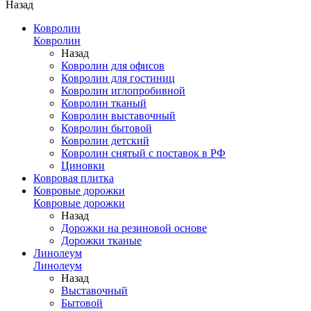
Назад
Ковролин
Ковролин
Назад
Ковролин для офисов
Ковролин для гостиниц
Ковролин иглопробивной
Ковролин тканый
Ковролин выставочный
Ковролин бытовой
Ковролин детский
Ковролин снятый с поставок в РФ
Циновки
Ковровая плитка
Ковровые дорожки
Ковровые дорожки
Назад
Дорожки на резиновой основе
Дорожки тканые
Линолеум
Линолеум
Назад
Выставочный
Бытовой