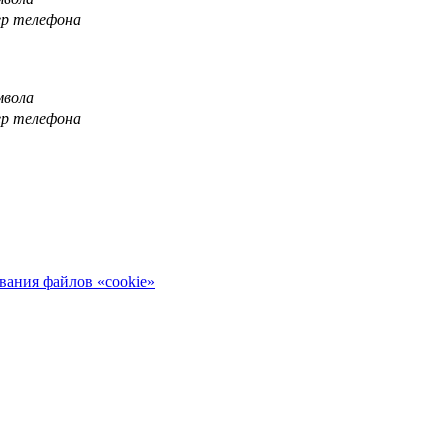
ер телефона
мвола
ер телефона
вания файлов «cookie»