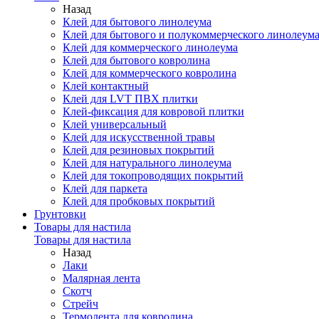
Назад
Клей для бытового линолеума
Клей для бытового и полукоммерческого линолеум
Клей для коммерческого линолеума
Клей для бытового ковролина
Клей для коммерческого ковролина
Клей контактный
Клей для LVT ПВХ плитки
Клей-фиксация для ковровой плитки
Клей универсальный
Клей для искусственной травы
Клей для резиновых покрытий
Клей для натурального линолеума
Клей для токопроводящих покрытий
Клей для паркета
Клей для пробковых покрытий
Грунтовки
Товары для настила
Товары для настила
Назад
Лаки
Малярная лента
Скотч
Стрейч
Термолента для ковролина