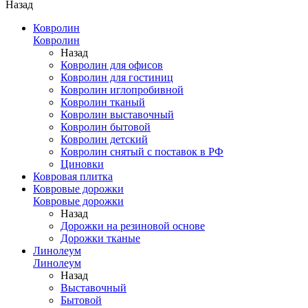
Назад
Ковролин
Ковролин
Назад
Ковролин для офисов
Ковролин для гостиниц
Ковролин иглопробивной
Ковролин тканый
Ковролин выставочный
Ковролин бытовой
Ковролин детский
Ковролин снятый с поставок в РФ
Циновки
Ковровая плитка
Ковровые дорожки
Ковровые дорожки
Назад
Дорожки на резиновой основе
Дорожки тканые
Линолеум
Линолеум
Назад
Выставочный
Бытовой