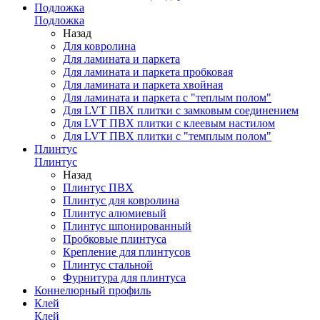
Подложка
Подложка
Назад
Для ковролина
Для ламината и паркета
Для ламината и паркета пробковая
Для ламината и паркета хвойная
Для ламината и паркета с "теплым полом"
Для LVT ПВХ плитки с замковым соединением
Для LVT ПВХ плитки с клеевым настилом
Для LVT ПВХ плитки с "темплым полом"
Плинтус
Плинтус
Назад
Плинтус ПВХ
Плинтус для ковролина
Плинтус алюмиевый
Плинтус шпонированный
Пробковые плинтуса
Крепление для плинтусов
Плинтус стальной
Фурнитура для плинтуса
Коннелюрный профиль
Клей
Клей