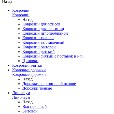
Назад
Ковролин
Ковролин
Назад
Ковролин для офисов
Ковролин для гостиниц
Ковролин иглопробивной
Ковролин тканый
Ковролин выставочный
Ковролин бытовой
Ковролин детский
Ковролин снятый с поставок в РФ
Циновки
Ковровая плитка
Ковровые дорожки
Ковровые дорожки
Назад
Дорожки на резиновой основе
Дорожки тканые
Линолеум
Линолеум
Назад
Выставочный
Бытовой