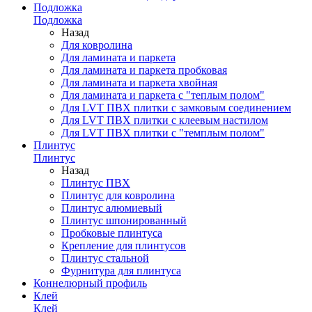
Подложка
Подложка
Назад
Для ковролина
Для ламината и паркета
Для ламината и паркета пробковая
Для ламината и паркета хвойная
Для ламината и паркета с "теплым полом"
Для LVT ПВХ плитки с замковым соединением
Для LVT ПВХ плитки с клеевым настилом
Для LVT ПВХ плитки с "темплым полом"
Плинтус
Плинтус
Назад
Плинтус ПВХ
Плинтус для ковролина
Плинтус алюмиевый
Плинтус шпонированный
Пробковые плинтуса
Крепление для плинтусов
Плинтус стальной
Фурнитура для плинтуса
Коннелюрный профиль
Клей
Клей