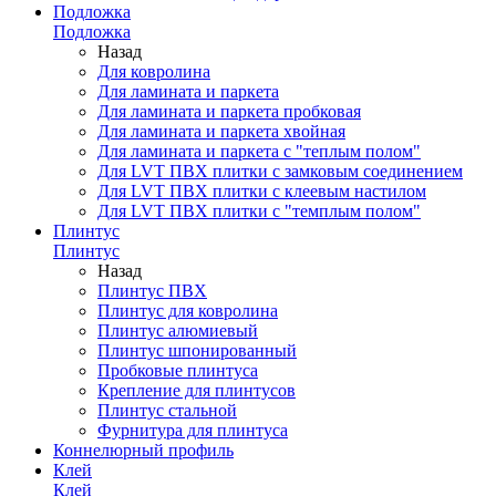
Подложка
Подложка
Назад
Для ковролина
Для ламината и паркета
Для ламината и паркета пробковая
Для ламината и паркета хвойная
Для ламината и паркета с "теплым полом"
Для LVT ПВХ плитки с замковым соединением
Для LVT ПВХ плитки с клеевым настилом
Для LVT ПВХ плитки с "темплым полом"
Плинтус
Плинтус
Назад
Плинтус ПВХ
Плинтус для ковролина
Плинтус алюмиевый
Плинтус шпонированный
Пробковые плинтуса
Крепление для плинтусов
Плинтус стальной
Фурнитура для плинтуса
Коннелюрный профиль
Клей
Клей