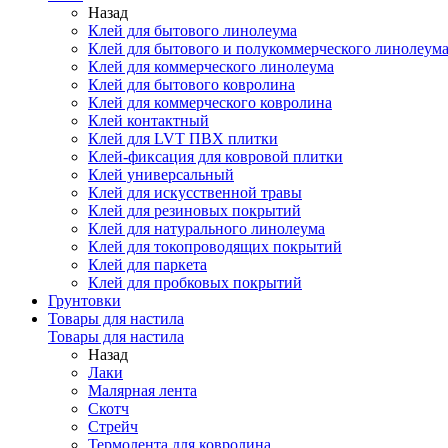
Назад
Клей для бытового линолеума
Клей для бытового и полукоммерческого линолеум
Клей для коммерческого линолеума
Клей для бытового ковролина
Клей для коммерческого ковролина
Клей контактный
Клей для LVT ПВХ плитки
Клей-фиксация для ковровой плитки
Клей универсальный
Клей для искусственной травы
Клей для резиновых покрытий
Клей для натурального линолеума
Клей для токопроводящих покрытий
Клей для паркета
Клей для пробковых покрытий
Грунтовки
Товары для настила
Товары для настила
Назад
Лаки
Малярная лента
Скотч
Стрейч
Термолента для ковролина