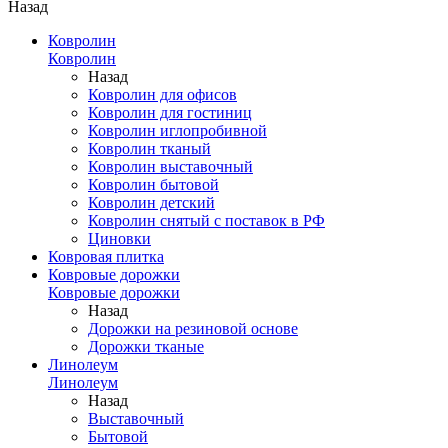
Назад
Ковролин
Ковролин
Назад
Ковролин для офисов
Ковролин для гостиниц
Ковролин иглопробивной
Ковролин тканый
Ковролин выставочный
Ковролин бытовой
Ковролин детский
Ковролин снятый с поставок в РФ
Циновки
Ковровая плитка
Ковровые дорожки
Ковровые дорожки
Назад
Дорожки на резиновой основе
Дорожки тканые
Линолеум
Линолеум
Назад
Выставочный
Бытовой