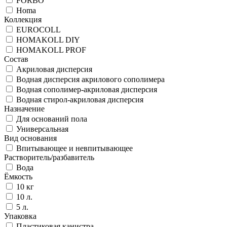
FORBO
Homa
Коллекция
EUROCOLL
HOMAKOLL DIY
HOMAKOLL PROF
Состав
Акриловая дисперсия
Водная дисперсия акрилового сополимера
Водная сополимер-акриловая дисперсия
Водная стирол-акриловая дисперсия
Назначение
Для оснований пола
Универсальная
Вид основания
Впитывающее и невпитывающее
Растворитель/разбавитель
Вода
Ёмкость
10 кг
10 л.
5 л.
Упаковка
Пластиковая канистра