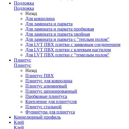
Подложка
Подложка
Назад
Для ковролина
Для ламината и паркета
Для ламината и паркета пробковая
Для ламината и паркета хвойная
Для ламината и паркета с "теплым полом"
Для LVT ПВХ плитки с замковым соединением
Для LVT ПВХ плитки с клеевым настилом
Для LVT ПВХ плитки с "темплым полом"
Плинтус
Плинтус
Назад
Плинтус ПВХ
Плинтус для ковролина
Плинтус алюмиевый
Плинтус шпонированный
Пробковые плинтуса
Крепление для плинтусов
Плинтус стальной
Фурнитура для плинтуса
Коннелюрный профиль
Клей
Клей