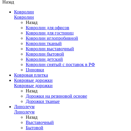
Назад
Ковролин
Ковролин
Назад
Ковролин для офисов
Ковролин для гостиниц
Ковролин иглопробивной
Ковролин тканый
Ковролин выставочный
Ковролин бытовой
Ковролин детский
Ковролин снятый с поставок в РФ
Циновки
Ковровая плитка
Ковровые дорожки
Ковровые дорожки
Назад
Дорожки на резиновой основе
Дорожки тканые
Линолеум
Линолеум
Назад
Выставочный
Бытовой