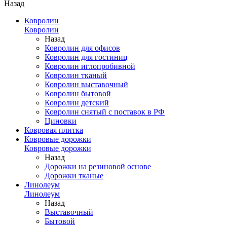
Назад
Ковролин
Ковролин
Назад
Ковролин для офисов
Ковролин для гостиниц
Ковролин иглопробивной
Ковролин тканый
Ковролин выставочный
Ковролин бытовой
Ковролин детский
Ковролин снятый с поставок в РФ
Циновки
Ковровая плитка
Ковровые дорожки
Ковровые дорожки
Назад
Дорожки на резиновой основе
Дорожки тканые
Линолеум
Линолеум
Назад
Выставочный
Бытовой