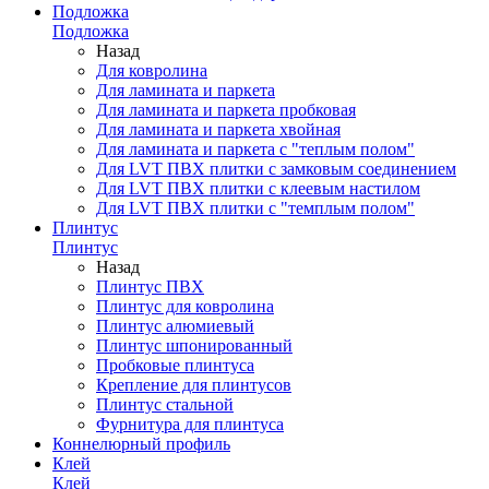
Подложка
Подложка
Назад
Для ковролина
Для ламината и паркета
Для ламината и паркета пробковая
Для ламината и паркета хвойная
Для ламината и паркета с "теплым полом"
Для LVT ПВХ плитки с замковым соединением
Для LVT ПВХ плитки с клеевым настилом
Для LVT ПВХ плитки с "темплым полом"
Плинтус
Плинтус
Назад
Плинтус ПВХ
Плинтус для ковролина
Плинтус алюмиевый
Плинтус шпонированный
Пробковые плинтуса
Крепление для плинтусов
Плинтус стальной
Фурнитура для плинтуса
Коннелюрный профиль
Клей
Клей