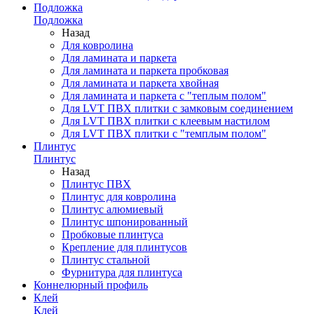
Подложка
Подложка
Назад
Для ковролина
Для ламината и паркета
Для ламината и паркета пробковая
Для ламината и паркета хвойная
Для ламината и паркета с "теплым полом"
Для LVT ПВХ плитки с замковым соединением
Для LVT ПВХ плитки с клеевым настилом
Для LVT ПВХ плитки с "темплым полом"
Плинтус
Плинтус
Назад
Плинтус ПВХ
Плинтус для ковролина
Плинтус алюмиевый
Плинтус шпонированный
Пробковые плинтуса
Крепление для плинтусов
Плинтус стальной
Фурнитура для плинтуса
Коннелюрный профиль
Клей
Клей