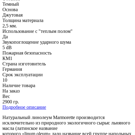
Темный
Основа
Джутовая
Толщина материала
2,5 мм.
Использование с "теплым полом"
Да
Звукопоглощение ударного шума
5 dB
Пожарная безопасность
КМ1
Страна изготовитель
Германия
Срок эксплуатации
10
Наличие товара
На заказ
Вес
2900 гр.
Подробное описание
Натуральный линолеум Marmorette производится
исключительно из природного экологичного сырья: льняного
масла (латинское название
которого «linum oleum» дало название всей группе напольных