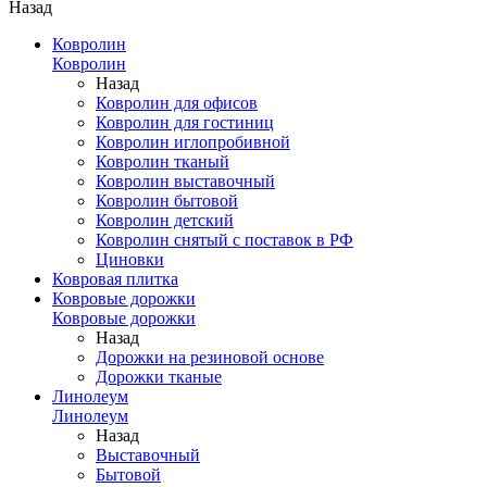
Назад
Ковролин
Ковролин
Назад
Ковролин для офисов
Ковролин для гостиниц
Ковролин иглопробивной
Ковролин тканый
Ковролин выставочный
Ковролин бытовой
Ковролин детский
Ковролин снятый с поставок в РФ
Циновки
Ковровая плитка
Ковровые дорожки
Ковровые дорожки
Назад
Дорожки на резиновой основе
Дорожки тканые
Линолеум
Линолеум
Назад
Выставочный
Бытовой