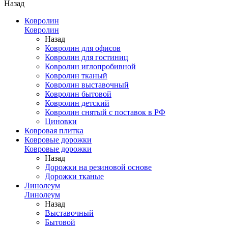
Назад
Ковролин
Ковролин
Назад
Ковролин для офисов
Ковролин для гостиниц
Ковролин иглопробивной
Ковролин тканый
Ковролин выставочный
Ковролин бытовой
Ковролин детский
Ковролин снятый с поставок в РФ
Циновки
Ковровая плитка
Ковровые дорожки
Ковровые дорожки
Назад
Дорожки на резиновой основе
Дорожки тканые
Линолеум
Линолеум
Назад
Выставочный
Бытовой