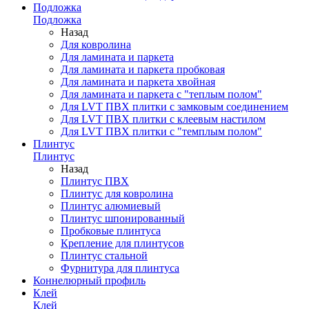
Подложка
Подложка
Назад
Для ковролина
Для ламината и паркета
Для ламината и паркета пробковая
Для ламината и паркета хвойная
Для ламината и паркета с "теплым полом"
Для LVT ПВХ плитки с замковым соединением
Для LVT ПВХ плитки с клеевым настилом
Для LVT ПВХ плитки с "темплым полом"
Плинтус
Плинтус
Назад
Плинтус ПВХ
Плинтус для ковролина
Плинтус алюмиевый
Плинтус шпонированный
Пробковые плинтуса
Крепление для плинтусов
Плинтус стальной
Фурнитура для плинтуса
Коннелюрный профиль
Клей
Клей