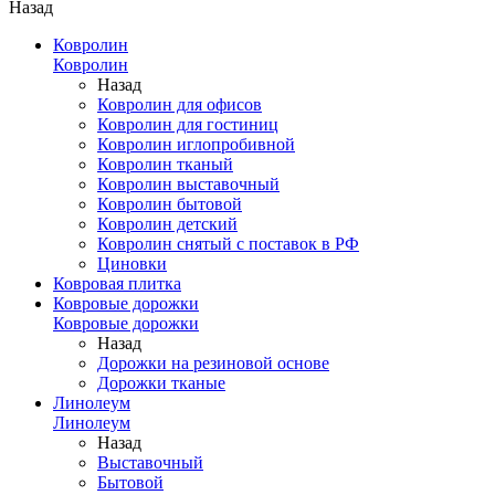
Назад
Ковролин
Ковролин
Назад
Ковролин для офисов
Ковролин для гостиниц
Ковролин иглопробивной
Ковролин тканый
Ковролин выставочный
Ковролин бытовой
Ковролин детский
Ковролин снятый с поставок в РФ
Циновки
Ковровая плитка
Ковровые дорожки
Ковровые дорожки
Назад
Дорожки на резиновой основе
Дорожки тканые
Линолеум
Линолеум
Назад
Выставочный
Бытовой