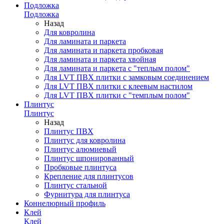
Подложка
Подложка
Назад
Для ковролина
Для ламината и паркета
Для ламината и паркета пробковая
Для ламината и паркета хвойная
Для ламината и паркета с "теплым полом"
Для LVT ПВХ плитки с замковым соединением
Для LVT ПВХ плитки с клеевым настилом
Для LVT ПВХ плитки с "темплым полом"
Плинтус
Плинтус
Назад
Плинтус ПВХ
Плинтус для ковролина
Плинтус алюмиевый
Плинтус шпонированный
Пробковые плинтуса
Крепление для плинтусов
Плинтус стальной
Фурнитура для плинтуса
Коннелюрный профиль
Клей
Клей