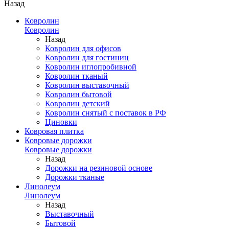
Назад
Ковролин
Ковролин
Назад
Ковролин для офисов
Ковролин для гостиниц
Ковролин иглопробивной
Ковролин тканый
Ковролин выставочный
Ковролин бытовой
Ковролин детский
Ковролин снятый с поставок в РФ
Циновки
Ковровая плитка
Ковровые дорожки
Ковровые дорожки
Назад
Дорожки на резиновой основе
Дорожки тканые
Линолеум
Линолеум
Назад
Выставочный
Бытовой