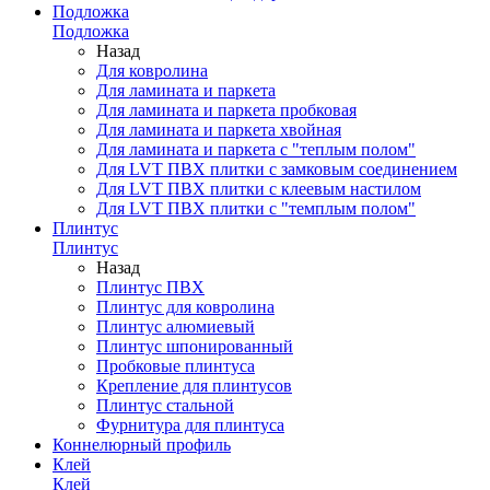
Подложка
Подложка
Назад
Для ковролина
Для ламината и паркета
Для ламината и паркета пробковая
Для ламината и паркета хвойная
Для ламината и паркета с "теплым полом"
Для LVT ПВХ плитки с замковым соединением
Для LVT ПВХ плитки с клеевым настилом
Для LVT ПВХ плитки с "темплым полом"
Плинтус
Плинтус
Назад
Плинтус ПВХ
Плинтус для ковролина
Плинтус алюмиевый
Плинтус шпонированный
Пробковые плинтуса
Крепление для плинтусов
Плинтус стальной
Фурнитура для плинтуса
Коннелюрный профиль
Клей
Клей