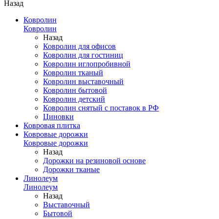
Назад
Ковролин
Ковролин
Назад
Ковролин для офисов
Ковролин для гостиниц
Ковролин иглопробивной
Ковролин тканый
Ковролин выставочный
Ковролин бытовой
Ковролин детский
Ковролин снятый с поставок в РФ
Циновки
Ковровая плитка
Ковровые дорожки
Ковровые дорожки
Назад
Дорожки на резиновой основе
Дорожки тканые
Линолеум
Линолеум
Назад
Выставочный
Бытовой