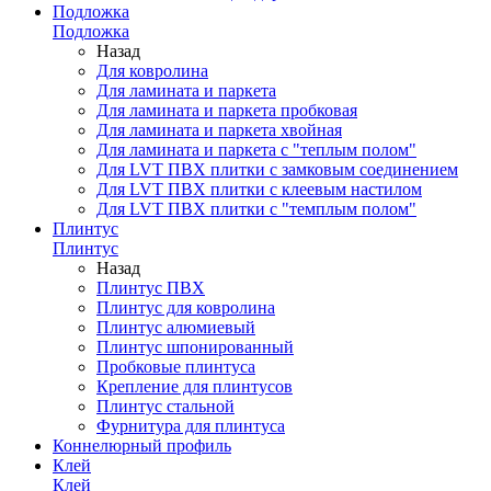
Подложка
Подложка
Назад
Для ковролина
Для ламината и паркета
Для ламината и паркета пробковая
Для ламината и паркета хвойная
Для ламината и паркета с "теплым полом"
Для LVT ПВХ плитки с замковым соединением
Для LVT ПВХ плитки с клеевым настилом
Для LVT ПВХ плитки с "темплым полом"
Плинтус
Плинтус
Назад
Плинтус ПВХ
Плинтус для ковролина
Плинтус алюмиевый
Плинтус шпонированный
Пробковые плинтуса
Крепление для плинтусов
Плинтус стальной
Фурнитура для плинтуса
Коннелюрный профиль
Клей
Клей