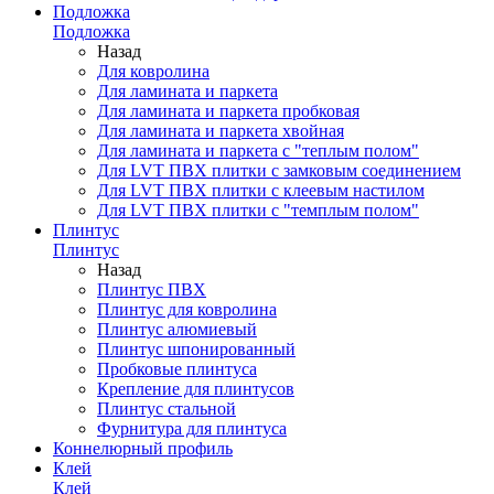
Подложка
Подложка
Назад
Для ковролина
Для ламината и паркета
Для ламината и паркета пробковая
Для ламината и паркета хвойная
Для ламината и паркета с "теплым полом"
Для LVT ПВХ плитки с замковым соединением
Для LVT ПВХ плитки с клеевым настилом
Для LVT ПВХ плитки с "темплым полом"
Плинтус
Плинтус
Назад
Плинтус ПВХ
Плинтус для ковролина
Плинтус алюмиевый
Плинтус шпонированный
Пробковые плинтуса
Крепление для плинтусов
Плинтус стальной
Фурнитура для плинтуса
Коннелюрный профиль
Клей
Клей