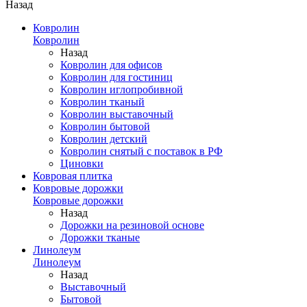
Назад
Ковролин
Ковролин
Назад
Ковролин для офисов
Ковролин для гостиниц
Ковролин иглопробивной
Ковролин тканый
Ковролин выставочный
Ковролин бытовой
Ковролин детский
Ковролин снятый с поставок в РФ
Циновки
Ковровая плитка
Ковровые дорожки
Ковровые дорожки
Назад
Дорожки на резиновой основе
Дорожки тканые
Линолеум
Линолеум
Назад
Выставочный
Бытовой