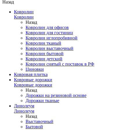
Назад
Ковролин
Ковролин
Назад
Ковролин для офисов
Ковролин для гостиниц
Ковролин иглопробивной
Ковролин тканый
Ковролин выставочный
Ковролин бытовой
Ковролин детский
Ковролин снятый с поставок в РФ
Циновки
Ковровая плитка
Ковровые дорожки
Ковровые дорожки
Назад
Дорожки на резиновой основе
Дорожки тканые
Линолеум
Линолеум
Назад
Выставочный
Бытовой