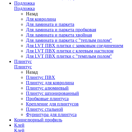
Подложка
Подложка
Назад
Для ковролина
Для ламината и паркета
Для ламината и паркета пробковая
Для ламината и паркета хвойная
Для ламината и паркета с "теплым полом"
Для LVT ПВХ плитки с замковым соединением
Для LVT ПВХ плитки с клеевым настилом
Для LVT ПВХ плитки с "темплым полом"
Плинтус
Плинтус
Назад
Плинтус ПВХ
Плинтус для ковролина
Плинтус алюмиевый
Плинтус шпонированный
Пробковые плинтуса
Крепление для плинтусов
Плинтус стальной
Фурнитура для плинтуса
Коннелюрный профиль
Клей
Клей