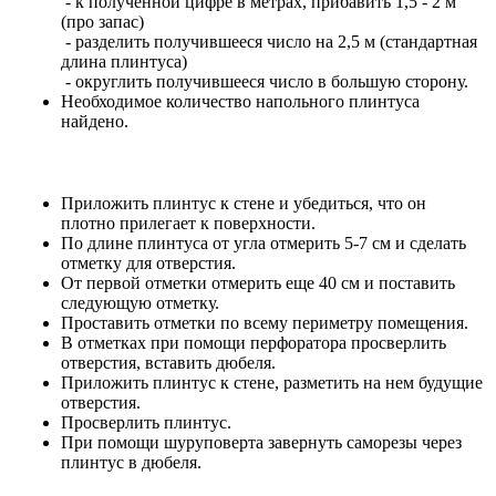
- к полученной цифре в метрах, прибавить 1,5 - 2 м
(про запас)
- разделить получившееся число на 2,5 м (стандартная
длина плинтуса)
- округлить получившееся число в большую сторону.
Необходимое количество напольного плинтуса
найдено.
Приложить плинтус к стене и убедиться, что он
плотно прилегает к поверхности.
По длине плинтуса от угла отмерить 5-7 см и сделать
отметку для отверстия.
От первой отметки отмерить еще 40 см и поставить
следующую отметку.
Проставить отметки по всему периметру помещения.
В отметках при помощи перфоратора просверлить
отверстия, вставить дюбеля.
Приложить плинтус к стене, разметить на нем будущие
отверстия.
Просверлить плинтус.
При помощи шуруповерта завернуть саморезы через
плинтус в дюбеля.