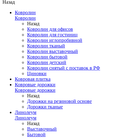
Назад
Ковролин
Ковролин
Назад
Ковролин для офисов
Ковролин для гостиниц
Ковролин иглопробивной
Ковролин тканый
Ковролин выставочный
Ковролин бытовой
Ковролин детский
Ковролин снятый с поставок в РФ
Циновки
Ковровая плитка
Ковровые дорожки
Ковровые дорожки
Назад
Дорожки на резиновой основе
Дорожки тканые
Линолеум
Линолеум
Назад
Выставочный
Бытовой