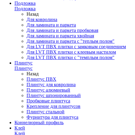
Подложка
Подложка
Назад
Для ковролина
Для ламината и паркета
Для ламината и паркета пробковая
Для ламината и паркета хвойная
Для ламината и паркета с "теплым полом"
Для LVT ПВХ плитки с замковым соединением
Для LVT ПВХ плитки с клеевым настилом
Для LVT ПВХ плитки с "темплым полом"
Плинтус
Плинтус
Назад
Плинтус ПВХ
Плинтус для ковролина
Плинтус алюмиевый
Плинтус шпонированный
Пробковые плинтуса
Крепление для плинтусов
Плинтус стальной
Фурнитура для плинтуса
Коннелюрный профиль
Клей
Клей