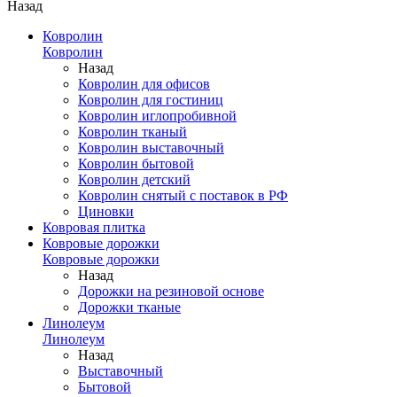
Назад
Ковролин
Ковролин
Назад
Ковролин для офисов
Ковролин для гостиниц
Ковролин иглопробивной
Ковролин тканый
Ковролин выставочный
Ковролин бытовой
Ковролин детский
Ковролин снятый с поставок в РФ
Циновки
Ковровая плитка
Ковровые дорожки
Ковровые дорожки
Назад
Дорожки на резиновой основе
Дорожки тканые
Линолеум
Линолеум
Назад
Выставочный
Бытовой