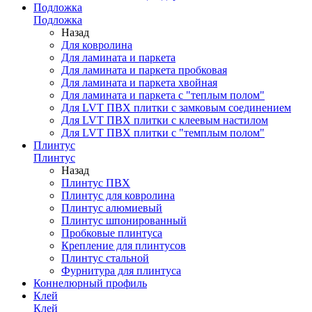
Подложка
Подложка
Назад
Для ковролина
Для ламината и паркета
Для ламината и паркета пробковая
Для ламината и паркета хвойная
Для ламината и паркета с "теплым полом"
Для LVT ПВХ плитки с замковым соединением
Для LVT ПВХ плитки с клеевым настилом
Для LVT ПВХ плитки с "темплым полом"
Плинтус
Плинтус
Назад
Плинтус ПВХ
Плинтус для ковролина
Плинтус алюмиевый
Плинтус шпонированный
Пробковые плинтуса
Крепление для плинтусов
Плинтус стальной
Фурнитура для плинтуса
Коннелюрный профиль
Клей
Клей