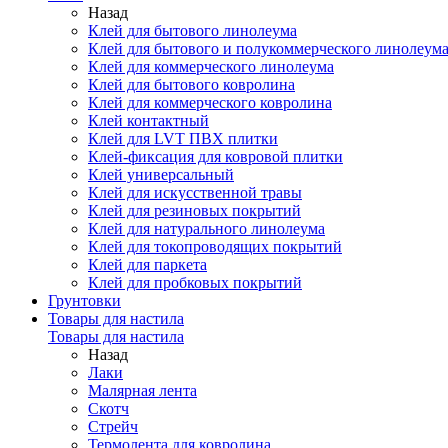
Назад
Клей для бытового линолеума
Клей для бытового и полукоммерческого линолеум
Клей для коммерческого линолеума
Клей для бытового ковролина
Клей для коммерческого ковролина
Клей контактный
Клей для LVT ПВХ плитки
Клей-фиксация для ковровой плитки
Клей универсальный
Клей для искусственной травы
Клей для резиновых покрытий
Клей для натурального линолеума
Клей для токопроводящих покрытий
Клей для паркета
Клей для пробковых покрытий
Грунтовки
Товары для настила
Товары для настила
Назад
Лаки
Малярная лента
Скотч
Стрейч
Термолента для ковролина