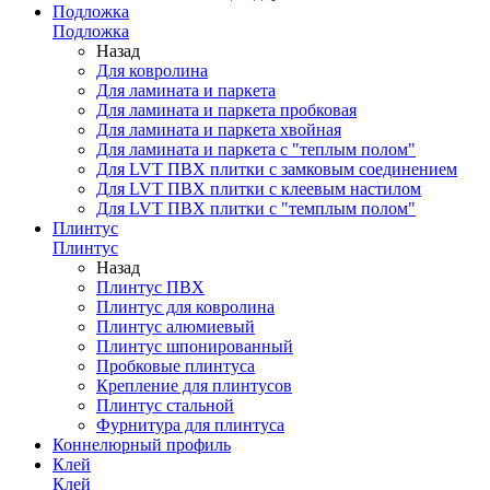
Подложка
Подложка
Назад
Для ковролина
Для ламината и паркета
Для ламината и паркета пробковая
Для ламината и паркета хвойная
Для ламината и паркета с "теплым полом"
Для LVT ПВХ плитки с замковым соединением
Для LVT ПВХ плитки с клеевым настилом
Для LVT ПВХ плитки с "темплым полом"
Плинтус
Плинтус
Назад
Плинтус ПВХ
Плинтус для ковролина
Плинтус алюмиевый
Плинтус шпонированный
Пробковые плинтуса
Крепление для плинтусов
Плинтус стальной
Фурнитура для плинтуса
Коннелюрный профиль
Клей
Клей