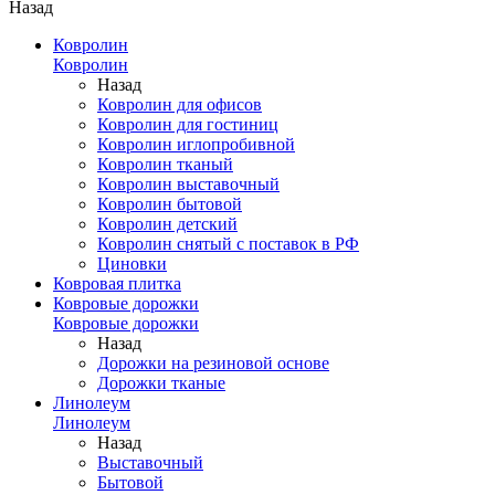
Назад
Ковролин
Ковролин
Назад
Ковролин для офисов
Ковролин для гостиниц
Ковролин иглопробивной
Ковролин тканый
Ковролин выставочный
Ковролин бытовой
Ковролин детский
Ковролин снятый с поставок в РФ
Циновки
Ковровая плитка
Ковровые дорожки
Ковровые дорожки
Назад
Дорожки на резиновой основе
Дорожки тканые
Линолеум
Линолеум
Назад
Выставочный
Бытовой